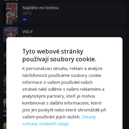
Najděte mi hrdinu
2015
VGLY
2023
Tyto webové stránky
Frontier: V kůži nepřítele
používají soubory cookie.
2016
K personalizaci obsahu, reklam a analýze
návštěvnosti používáme soubory cookie.
Tým SEAL
Informace o vašem používání našich
2017
stránek také sdílíme s našimi reklamními a
analytickými partnery, kteří je mohou
kombinovat s dalšími informacemi, které
Holky z Derry
2018
jste jim poskytli nebo které shromáždili při
vašem používání jejich služeb.
Zásady
ochrany osobních údajů
Virální hit