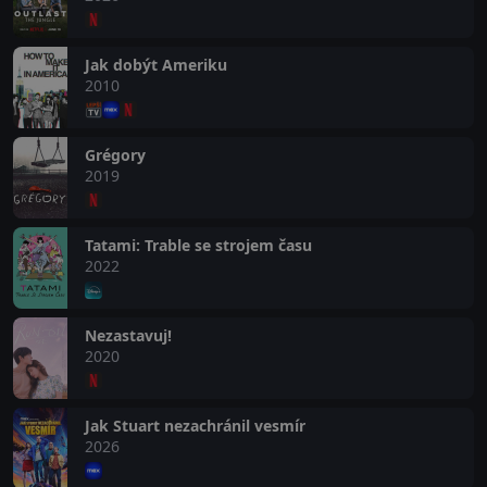
Jak dobýt Ameriku
2010
Grégory
2019
Tatami: Trable se strojem času
2022
Nezastavuj!
2020
Jak Stuart nezachránil vesmír
2026