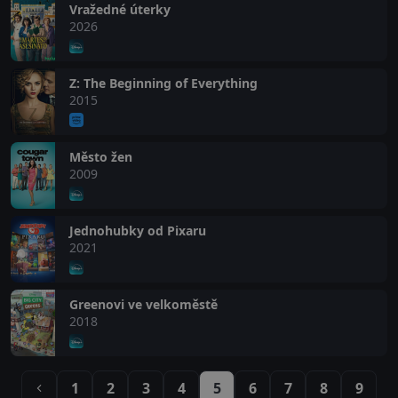
Vražedné úterky
2026
Z: The Beginning of Everything
2015
Město žen
2009
Jednohubky od Pixaru
2021
Greenovi ve velkoměstě
2018
1
2
3
4
5
6
7
8
9