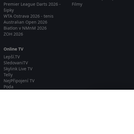
Premier League Darts 2026 -
Filmy
šipky
WTA Ostrava 2026 - tenis
Australian Open 2026
Biatlon v NMnM 2026
ZOH 2026
Online TV
Lepší.TV
SledovaniTV
Skylink Live TV
Telly
NejPřipojení TV
Poda
Sportovní přenosy
Zavřít reklamu
GDPR
Zásady cookies
Redakce
O projektu Zkouknout.cz
Obchodní podmínky
Etický kodex
Kontakt
Copyright © 2026 zkouknout.cz