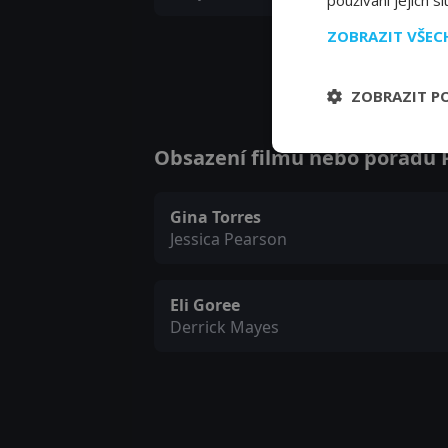
používání jejich s
ZOBRAZIT VŠE
ZOBRAZIT P
Obsazení filmu nebo pořadu Pe
Gina Torres
Jessica Pearson
Eli Goree
Derrick Mayes