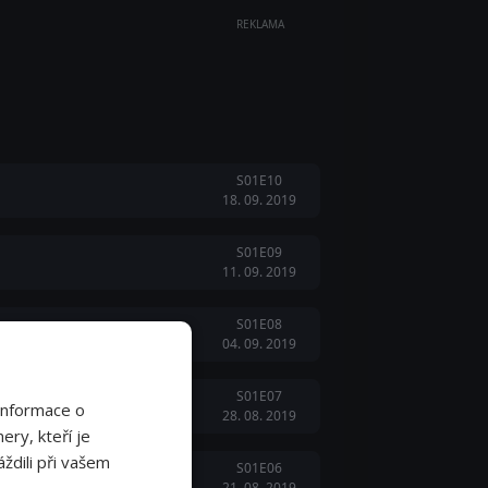
REKLAMA
S01E10
18. 09. 2019
S01E09
11. 09. 2019
S01E08
04. 09. 2019
S01E07
Informace o
28. 08. 2019
ery, kteří je
ždili při vašem
S01E06
21. 08. 2019