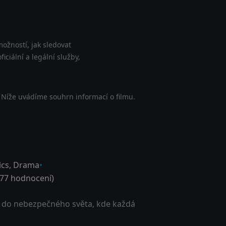
ožností, jak sledovat
ciální a legální služby,
 Níže uvádíme souhrn informací o filmu.
ics
,
Drama
77
hodnocení)
tá do nebezpečného světa, kde každá