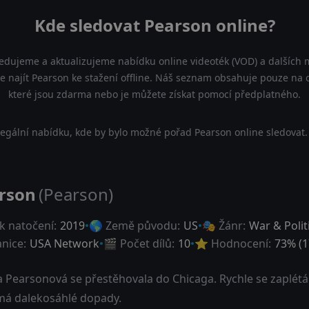
Kde sledovat Pearson online?
ledujeme a aktualizujeme nabídku online videoték (VOD) a dalších m
 najít Pearson ke stažení offline. Náš seznam obsahuje pouze na ofi
které jsou zdarma nebo je můžete získat pomocí předplatného.
egální nabídku, kde by bylo možné pořad Pearson online sledovat.
rson
(Pearson)
k natočení:
2019
🌎 Země původu:
US
🎭 Žánr:
War & Polit
anice:
USA Network
🎬 Počet dílů:
10
⭐ Hodnocení:
73
% (
1
ca Pearsonová se přestěhovala do Chicaga. Rychle se zaplé
má dalekosáhlé dopady.