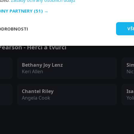
lužeb.
Zásady ochrany osobních údajů
CHNY PARTNERY
(51) →
Zobrazit další epizody
ODROBNOSTI
VŠ
arson - Herci a tvůrci
Bethany Joy Lenz
Si
Keri Allen
Ni
Chantel Riley
Isa
Angela Cook
Yol