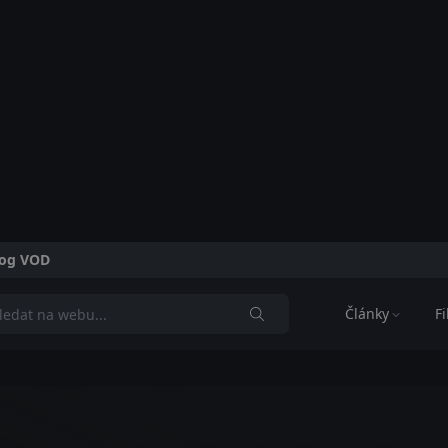
alog VOD
Články
F