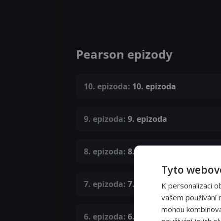
Pearson epizody
10. epizoda:
10. epizoda
9. epizoda:
9. epizoda
8. epizoda:
8. epizoda
Tyto webové
7. epizoda:
7. epizoda
K personalizaci o
vašem používání na
mohou kombinovat 
6. epizoda:
6. epizoda