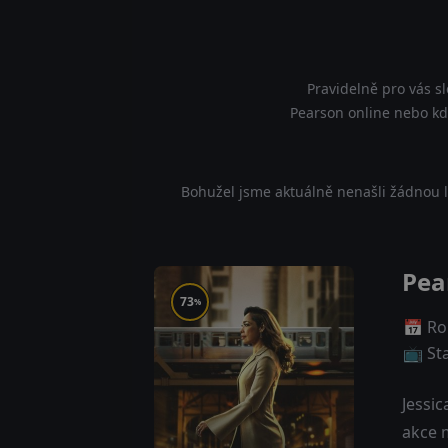
Pravidelně pro vás s
Pearson online nebo kde
Bohužel jsme aktuálně nenašli žádnou l
Pea
73
%
📅 Ro
📺 St
Jessi
akce 