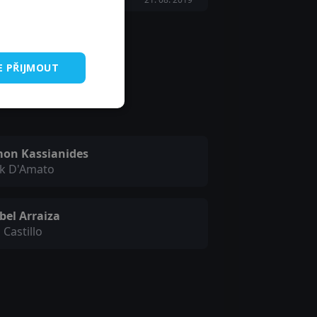
E PŘIJMOUT
mon Kassianides
ck D'Amato
bel Arraiza
i Castillo