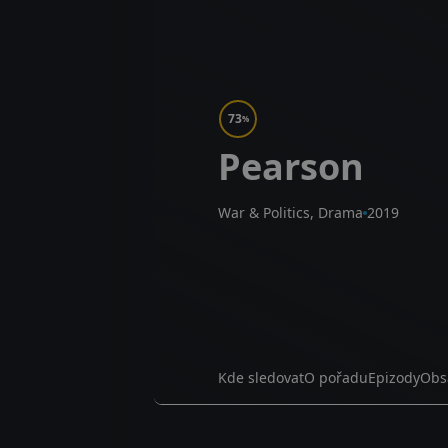
73
%
Pearson
War & Politics, Drama
2019
Kde sledovat
O pořadu
Epizody
Obs