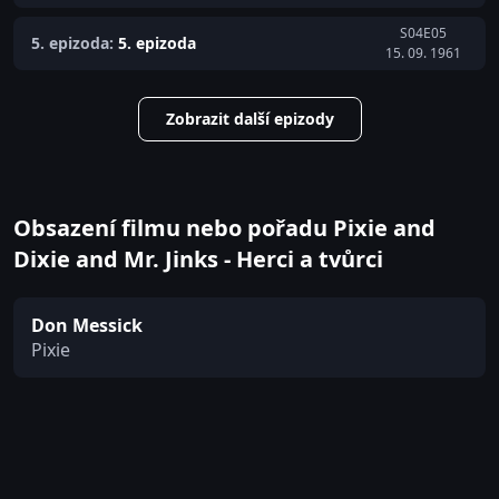
S04E05
5. epizoda:
5. epizoda
15. 09. 1961
Zobrazit další epizody
Obsazení filmu nebo pořadu Pixie and
Dixie and Mr. Jinks - Herci a tvůrci
Don Messick
Pixie