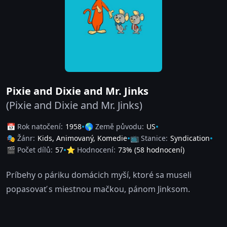
Pixie and Dixie and Mr. Jinks
(Pixie and Dixie and Mr. Jinks)
📅 Rok natočení:
1958
🌎 Země původu:
US
🎭 Žánr:
Kids
,
Animovaný
,
Komedie
📺 Stanice:
Syndication
🎬 Počet dílů:
57
⭐ Hodnocení:
73
% (
58
hodnocení)
Príbehy o páriku domácich myší, ktoré sa museli
popasovať s miestnou mačkou, pánom Jinksom.