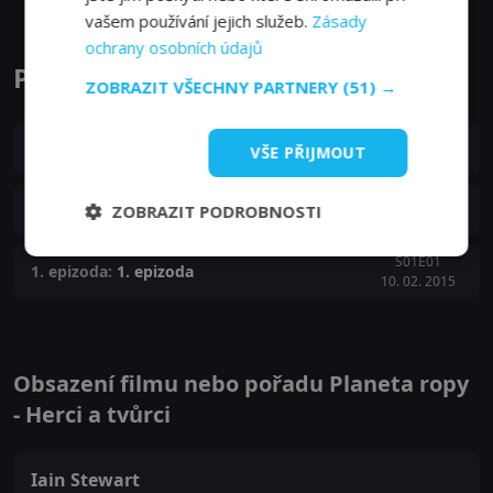
vašem používání jejich služeb.
Zásady
ochrany osobních údajů
Planeta ropy epizody
ZOBRAZIT VŠECHNY PARTNERY
(51) →
S01E03
3. epizoda:
3. epizoda
VŠE PŘIJMOUT
24. 02. 2015
S01E02
2. epizoda:
2. epizoda
ZOBRAZIT PODROBNOSTI
17. 02. 2015
S01E01
1. epizoda:
1. epizoda
10. 02. 2015
Obsazení filmu nebo pořadu Planeta ropy
- Herci a tvůrci
Iain Stewart