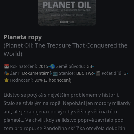
Planeta ropy
(Planet Oil: The Treasure That Conquered the
World)
📅 Rok natočení:
2015
🌎 Země původu:
GB
🎭 Žánr:
Dokumentární
📺 Stanice:
BBC Two
🎬 Počet dílů:
3
⭐ Hodnocení:
80
% (
3
hodnocení)
Lidstvo se potýká s největším problémem v historii.
Stalo se závislým na ropě. Nepohání jen motory miliardy
aut, ale je zapojená i do výroby většiny věcí na této
planetě... Ve chvíli, kdy se lidstvo poprvé zavrtalo pod
zem pro ropu, se Pandořina skříňka otevřela dokořán.