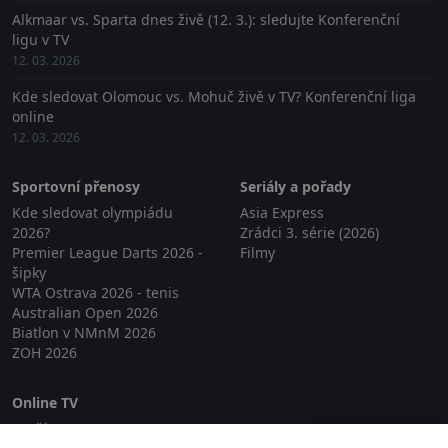
Alkmaar vs. Sparta dnes živě (12. 3.): sledujte Konferenční
ligu v TV
12. 03. 2026
Kde sledovat Olomouc vs. Mohuč živě v TV? Konferenční liga
online
12. 03. 2026
Sportovní přenosy
Seriály a pořady
Kde sledovat olympiádu
Asia Express
2026?
Zrádci 3. série (2026)
Premier League Darts 2026 -
Filmy
šipky
WTA Ostrava 2026 - tenis
Australian Open 2026
Biatlon v NMnM 2026
ZOH 2026
Online TV
Lepší.TV
Zavřít reklamu