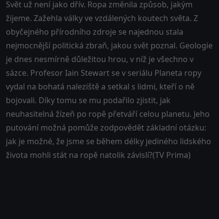
Svět už není jako dřív. Ropa změnila způsob, jakým
žijeme. Zažehla války ve vzdálených koutech světa. Z
obyčejného přírodního zdroje se najednou stala
nejmocnější politická zbraň, jakou svět poznal. Geologie
je dnes nesmírně důležitou hrou, v níž je všechno v
sázce. Profesor Iain Stewart se v seriálu Planeta ropy
vydal na bohatá naleziště a setkal s lidmi, kteří o ně
bojovali. Díky tomu se mu podařilo zjistit, jak
neuhasitelná žízeň po ropě přetváří celou planetu. Jeho
putování možná pomůže zodpovědět základní otázku:
jak je možné, že jsme se během délky jediného lidského
života mohli stát na ropě natolik závislí?(TV Prima)