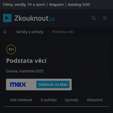
Filmy, seriály, TV a sport | Magazín | Katalog VOD
Seriály a pořady
Podstata věcí
52
%
Podstata věcí
Drama, Komedie
2025
Sledovat na Max
Kde sledovat
O pořadu
Epizody
Obsazení