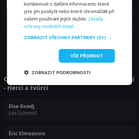
kombinovat s dalšími informacemi, které
S01E05
5. epizoda:
Epizoda 5
jste jim poskytli nebo které shromáždili při
18. 04. 2025
vašem používání jejich služeb.
Zásady
S01E04
ochrany osobních údajů
4. epizoda:
Epizoda 4
11. 04. 2025
ZOBRAZIT VŠECHNY PARTNERY
(51) →
Zobrazit další epizody
VŠE PŘIJMOUT
ZOBRAZIT PODROBNOSTI
Obsazení filmu nebo pořadu Podstata věcí
- Herci a tvůrci
Elsa Guedj
Léa Schmoll
Éric Elmosnino