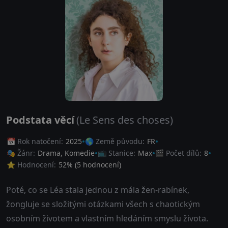
Podstata věcí
(Le Sens des choses)
📅 Rok natočení:
2025
🌎 Země původu:
FR
🎭 Žánr:
Drama
,
Komedie
📺 Stanice:
Max
🎬 Počet dílů:
8
⭐ Hodnocení:
52
% (
5
hodnocení)
Poté, co se Léa stala jednou z mála žen-rabínek,
žongluje se složitými otázkami všech s chaotickým
osobním životem a vlastním hledáním smyslu života.