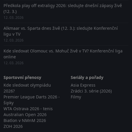
Předkola play off extraligy 2026: sledujte dnešní zápasy živě
(12. 3.)
12. 03. 2026
Alkmaar vs. Sparta dnes živě (12. 3.): sledujte Konferenční
ligu v TV
12. 03. 2026
Kde sledovat Olomouc vs. Mohuč živě v TV? Konferenční liga
online
12. 03. 2026
Sportovní přenosy
Seriály a pořady
Kde sledovat olympiádu
Asia Express
2026?
Zrádci 3. série (2026)
Premier League Darts 2026 -
Filmy
šipky
WTA Ostrava 2026 - tenis
Australian Open 2026
Biatlon v NMnM 2026
ZOH 2026