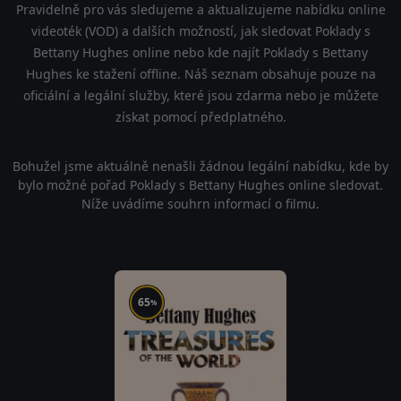
Pravidelně pro vás sledujeme a aktualizujeme nabídku online
videoték (VOD) a dalších možností, jak sledovat Poklady s
Bettany Hughes online nebo kde najít Poklady s Bettany
Hughes ke stažení offline. Náš seznam obsahuje pouze na
oficiální a legální služby, které jsou zdarma nebo je můžete
získat pomocí předplatného.
Bohužel jsme aktuálně nenašli žádnou legální nabídku, kde by
bylo možné pořad Poklady s Bettany Hughes online sledovat.
Níže uvádíme souhrn informací o filmu.
65
%