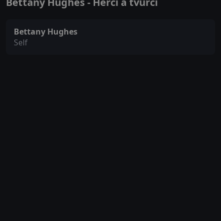
Bettany Hughes - Herci a tvůrci
Bettany Hughes
Self