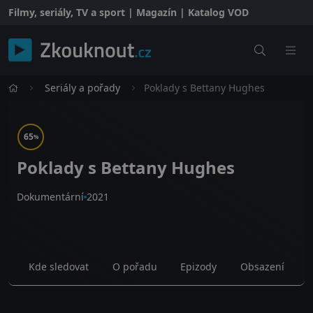
Filmy, seriály, TV a sport | Magazín | Katalog VOD
Seriály a pořady
Poklady s Bettany Hughes
65
%
Poklady s Bettany Hughes
Dokumentární
2021
Kde sledovat
O pořadu
Epizody
Obsazení