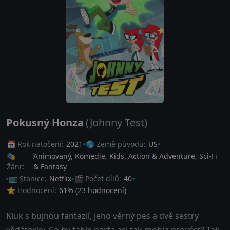
Pokusný Honza
(Johnny Test)
📅 Rok natočení:
2021
🌎 Země původu:
US
🎭
Animovaný
,
Komedie
,
Kids
,
Action & Adventure
,
Sci-Fi
Žánr:
& Fantasy
📺 Stanice:
Netflix
🎬 Počet dílů:
40
⭐ Hodnocení:
61
% (
23
hodnocení)
Kluk s bujnou fantazií, jeho věrný pes a dvě sestry