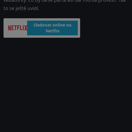
vědátorky. Co by tahle parta asi tak mohla provést? Tak
to se ještě uvidí.
Sledovat online na
Netflix