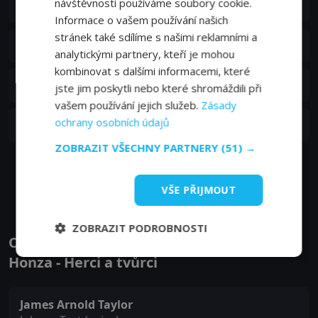
návštěvnosti používáme soubory cookie.
19. epizoda:
Honzových pět sekund
07. 01. 2022
Informace o vašem používání našich
stránek také sdílíme s našimi reklamními a
S02E18
18. epizoda:
Honza Leštěnka
07. 01. 2022
analytickými partnery, kteří je mohou
kombinovat s dalšími informacemi, které
S02E17
17. epizoda:
Hráč Honza
jste jim poskytli nebo které shromáždili při
07. 01. 2022
vašem používání jejich služeb.
Zásady
S02E16
ochrany osobních údajů
16. epizoda:
Honzova oslava pro hrdinu
07. 01. 2022
ZOBRAZIT VŠECHNY PARTNERY
(51) →
Zobrazit další epizody
VŠE PŘIJMOUT
ZOBRAZIT PODROBNOSTI
Obsazení filmu nebo pořadu Pokusný
Honza - Herci a tvůrci
James Arnold Taylor