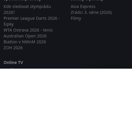
Kde sledovat olympiádu
Asia Express
2026?
Zrádci 3. série (2026)
Premier League Darts 2026 -
Filmy
šipky
WTA Ostrava 2026 - tenis
Australian Open 2026
Biatlon v NMnM 2026
ZOH 2026
Online TV
Lepší.TV
Zavřít reklamu
SledovaniTV
Skylink Live TV
Telly
NejPřipojení TV
Poda
Sportovní přenosy
GDPR
Zásady cookies
Redakce
O projektu Zkouknout.cz
Obchodní podmínky