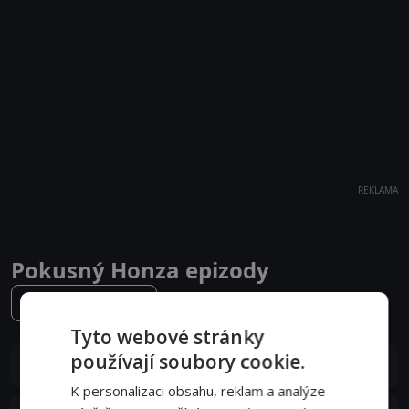
REKLAMA
Pokusný Honza epizody
2. série
Tyto webové stránky
používají soubory cookie.
S02E20
20. epizoda:
Honzova mela v Melee
07. 01. 2022
K personalizaci obsahu, reklam a analýze
S02E19