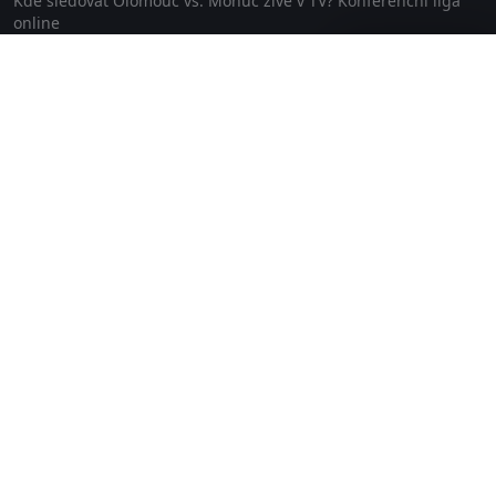
Kde sledovat Olomouc vs. Mohuč živě v TV? Konferenční liga
online
12. 03. 2026
Zavřít reklamu
Sportovní přenosy
Seriály a pořady
Kde sledovat olympiádu
Asia Express
2026?
Zrádci 3. série (2026)
Premier League Darts 2026 -
Filmy
šipky
WTA Ostrava 2026 - tenis
Australian Open 2026
Biatlon v NMnM 2026
ZOH 2026
Online TV
Lepší.TV
SledovaniTV
Skylink Live TV
Telly
NejPřipojení TV
Poda