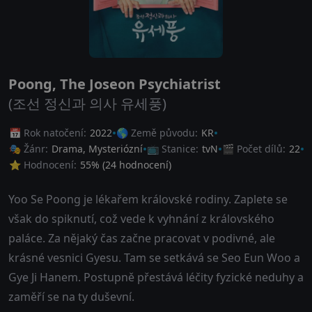
Poong, The Joseon Psychiatrist
(조선 정신과 의사 유세풍)
📅 Rok natočení:
2022
🌎 Země původu:
KR
🎭 Žánr:
Drama
,
Mysteriózní
📺 Stanice:
tvN
🎬 Počet dílů:
22
⭐ Hodnocení:
55
% (
24
hodnocení)
Yoo Se Poong je lékařem královské rodiny. Zaplete se
však do spiknutí, což vede k vyhnání z královského
paláce. Za nějaký čas začne pracovat v podivné, ale
krásné vesnici Gyesu. Tam se setkává se Seo Eun Woo a
Gye Ji Hanem. Postupně přestává léčity fyzické neduhy a
zaměří se na ty duševní.