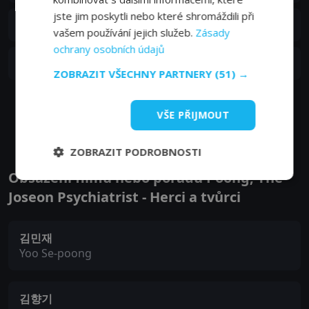
jste jim poskytli nebo které shromáždili při
S02E07
7. epizoda:
7. epizoda
01. 02. 2023
vašem používání jejich služeb.
Zásady
ochrany osobních údajů
S02E06
6. epizoda:
6. epizoda
26. 01. 2023
ZOBRAZIT VŠECHNY PARTNERY
(51) →
Zobrazit další epizody
VŠE PŘIJMOUT
ZOBRAZIT PODROBNOSTI
Obsazení filmu nebo pořadu Poong, The
Joseon Psychiatrist - Herci a tvůrci
김민재
Yoo Se-poong
김향기