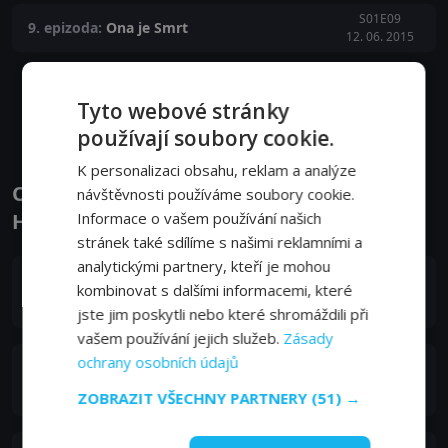
S01E09
9. epizoda:
Ona je Smrt
12. 06. 2015
Zobrazit další epizody
Tyto webové stránky
používají soubory cookie.
K personalizaci obsahu, reklam a analýze
Obsazení filmu nebo pořadu Poslové -
návštěvnosti používáme soubory cookie.
Informace o vašem používání našich
Herci a tvůrci
stránek také sdílíme s našimi reklamními a
analytickými partnery, kteří je mohou
Diogo Morgado
kombinovat s dalšími informacemi, které
The Man
jste jim poskytli nebo které shromáždili při
vašem používání jejich služeb.
Zásady
ochrany osobních údajů
Joel Courtney
Peter Moore
ZOBRAZIT VŠECHNY PARTNERY
(51) →