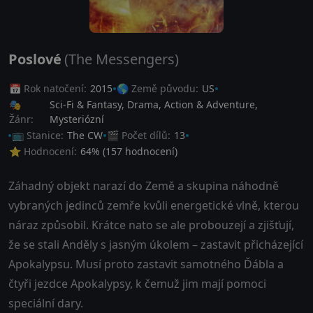
Poslové
(The Messengers)
📅 Rok natočení:
2015
🌎 Země původu:
US
🎭
Sci-Fi & Fantasy
,
Drama
,
Action & Adventure
,
Žánr:
Mysteriózní
📺 Stanice:
The CW
🎬 Počet dílů:
13
⭐ Hodnocení:
64
% (
157
hodnocení)
Záhadný objekt narazí do Země a skupina náhodně
vybraných jedinců zemře kvůli energetické vlně, kterou
náraz způsobil. Krátce nato se ale probouzejí a zjišťují,
že se stali Anděly s jasným úkolem – zastavit přicházející
Apokalypsu. Musí proto zastavit samotného Ďábla a
čtyři jezdce Apokalypsy, k čemuž jim mají pomoci
speciální dary.