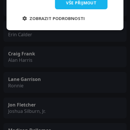
Shantel VanSanten
VŠE PŘIJMOUT
Vera Buckley
ZOBRAZIT PODROBNOSTI
Sofia Black-D'Elia
Erin Calder
Craig Frank
Alan Harris
Lane Garrison
Ronnie
Jon Fletcher
Joshua Silburn, Jr.