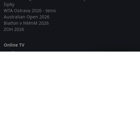
šipky
WTA Ostrava 2026 - tenis
Australian Open 2026
Biatlon v NMnM 2026
ZOH 2026
Online TV
Lepší.TV
Zavřít reklamu
SledovaniTV
Skylink Live TV
Telly
NejPřipojení TV
Poda
Sportovní přenosy
GDPR
Zásady cookies
Redakce
O projektu Zkouknout.cz
Obchodní podmínky
Etický kodex
Kontakt
Copyright © 2026 zkouknout.cz