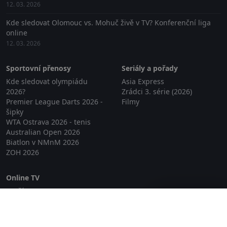
12. 03. 2026
Kde sledovat Olomouc vs. Mohuč živě v TV? Konferenční liga
online
12. 03. 2026
Sportovní přenosy
Seriály a pořady
Kde sledovat olympiádu
Asia Express
2026?
Zrádci 3. série (2026)
Premier League Darts 2026 -
Filmy
šipky
WTA Ostrava 2026 - tenis
Australian Open 2026
Biatlon v NMnM 2026
ZOH 2026
Online TV
Lepší.TV
Zavřít reklamu
SledovaniTV
Skylink Live TV
Telly