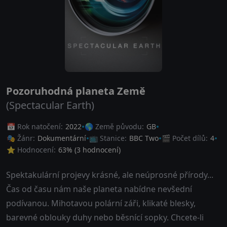
Pozoruhodná planeta Země
(Spectacular Earth)
📅 Rok natočení:
2022
🌎 Země původu:
GB
🎭 Žánr:
Dokumentární
📺 Stanice:
BBC Two
🎬 Počet dílů:
4
⭐ Hodnocení:
63
% (
3
hodnocení)
Spektakulární projevy krásné, ale neúprosné přírody...
Čas od času nám naše planeta nabídne nevšední
podívanou. Mihotavou polární záři, klikaté blesky,
barevné oblouky duhy nebo běsnící sopky. Chcete-li