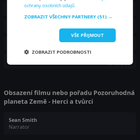
ochrany osobních údajů
S01E04
4. epizoda:
Polární záře
26. 08. 2022
ZOBRAZIT VŠECHNY PARTNERY
(51) →
S01E03
3. epizoda:
Sopky
19. 08. 2022
VŠE PŘIJMOUT
S01E02
2. epizoda:
Obří vlny
12. 08. 2022
ZOBRAZIT PODROBNOSTI
S01E01
1. epizoda:
Blesky
05. 08. 2022
Obsazení filmu nebo pořadu Pozoruhodná
planeta Země - Herci a tvůrci
Sean Smith
Narrator