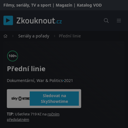
Filmy, seriály, TV a sport | Magazín | Katalog VOD
Seriály a pořady
Přední linie
100
%
Přední linie
Dokumentární, War & Politics
2021
Sledovat na
SkyShowtime
TIP:
Ušetřete 719 Kč na
ročním
předplatném