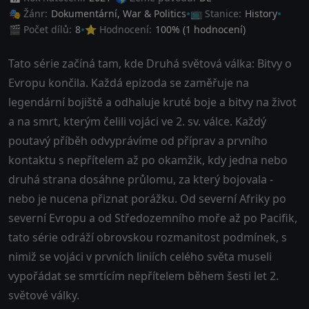
🎭 Žánr:
Dokumentární
,
War & Politics
📺 Stanice:
History
🎬 Počet dílů:
8
⭐ Hodnocení:
100
% (
1
hodnocení)
Tato série začíná tam, kde Druhá světová válka: Bitvy o
Evropu končila. Každá epizoda se zaměřuje na
legendární bojiště a odhaluje kruté boje a bitvy na život
a na smrt, kterým čelili vojáci ve 2. sv. válce. Každý
poutavý příběh odvyprávíme od příprav a prvního
kontaktu s nepřítelem až po okamžik, kdy jedna nebo
druhá strana dosáhne průlomu, za který bojovala -
nebo je nucena přiznat porážku. Od severní Afriky po
severní Evropu a od Středozemního moře až po Pacifik,
tato série odráží obrovskou rozmanitost podmínek, s
nimiž se vojáci v prvních liniích celého světa museli
vypořádat se smrtícím nepřítelem během šesti let 2.
světové války.