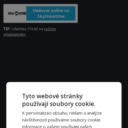
Sledovat online na
SkyShowtime
TIP:
Ušetřete 719 Kč na
ročním
předplatném
Tyto webové stránky
používají soubory cookie.
K personalizaci obsahu, reklam a analýze
návštěvnosti používáme soubory cookie.
Informace o vašem používání našich