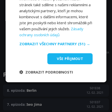
stránek také sdílíme s našimi reklamními a
analytickými partnery, kteří je mohou
kombinovat s dalšími informacemi, které
jste jim poskytli nebo které shromáždili při
vašem používání jejich služeb.
Zásady
ochrany osobních údajů
ZOBRAZIT VŠECHNY PARTNERY
(51) →
REKLAMA
VŠE PŘIJMOUT
ZOBRAZIT PODROBNOSTI
Přední linie epizody
S01E08
8. epizoda:
Berlin
12. 02. 2021
S01E07
7. epizoda:
Iwo Jima
12. 02. 2021