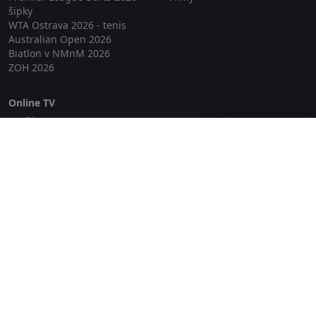
šipky
WTA Ostrava 2026 - tenis
Australian Open 2026
Biatlon v NMnM 2026
ZOH 2026
Online TV
Lepší.TV
Zavřít reklamu
SledovaniTV
Skylink Live TV
Telly
NejPřipojení TV
Poda
Sportovní přenosy
GDPR
Zásady cookies
Redakce
O projektu Zkouknout.cz
Obchodní podmínky
Etický kodex
Kontakt
Copyright © 2026 zkouknout.cz