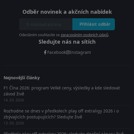
Odběr novinek a akčních nabídek
Přihlásit odběr
Odesláním souhlasíte se
zpracováním osobních údajů
.
Sledujte nás na sítích
Facebook
Instagram
Nejnovější články
F1 Čína 2026: program Velké ceny, výsledky a kde sledovat
závod živě
14. 03. 2026
Rozhodne se dnes v předkolech play off extraligy 2026 i o
zbývajících postupujících? Sledujte živě
13. 03. 2026
Předkola play off extraligy 2026: sledujte dnešní zápasy živě