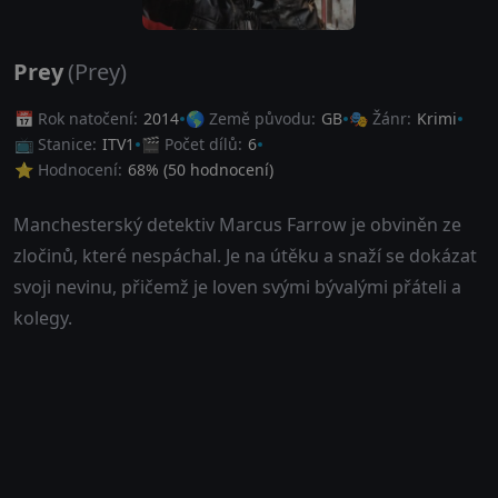
Prey
(Prey)
📅 Rok natočení:
2014
🌎 Země původu:
GB
🎭 Žánr:
Krimi
📺 Stanice:
ITV1
🎬 Počet dílů:
6
⭐ Hodnocení:
68
% (
50
hodnocení)
Manchesterský detektiv Marcus Farrow je obviněn ze
zločinů, které nespáchal. Je na útěku a snaží se dokázat
svoji nevinu, přičemž je loven svými bývalými přáteli a
kolegy.