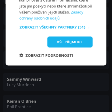
jste jim poskytli nebo které shromáždili při
vašem používání jejich služeb.
Zásady
MyAnna Buring
ochrany osobních údajů
Jules Hope
ZOBRAZIT VŠECHNY PARTNERY
(51) →
Rosie Cavaliero
DS Susan Reinhart
VŠE PŘIJMOUT
ZOBRAZIT PODROBNOSTI
Nathan Stewart-Jarrett
DC Richard Iddon
Sammy Winward
Lucy Murdoch
Kieran O'Brien
Phil Prentice