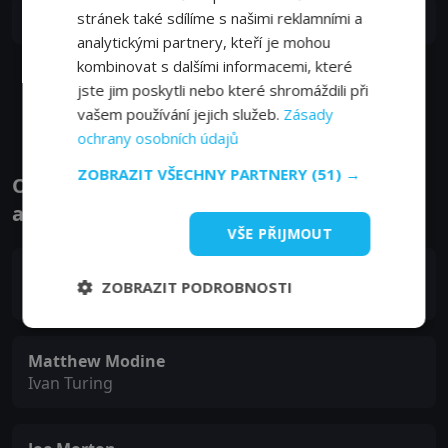
S01E06
stránek také sdílíme s našimi reklamními a
6. epizoda:
6. epizoda
21. 07. 2015
analytickými partnery, kteří je mohou
kombinovat s dalšími informacemi, které
Zobrazit další epizody
jste jim poskytli nebo které shromáždili při
vašem používání jejich služeb.
Zásady
ochrany osobních údajů
ZOBRAZIT VŠECHNY PARTNERY
(51) →
Obsazení filmu nebo pořadu Proof - Herci
a tvůrci
VŠE PŘIJMOUT
Jennifer Beals
ZOBRAZIT PODROBNOSTI
Dr. Carolyn Tyler
Matthew Modine
Ivan Turing