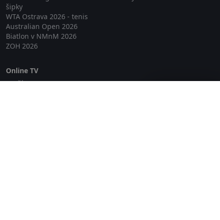
šipky
WTA Ostrava 2026 - tenis
Australian Open 2026
Biatlon v NMnM 2026
ZOH 2026
Online TV
Lepší.TV
Zavřít reklamu
SledovaniTV
Skylink Live TV
Telly
NejPřipojení TV
Poda
Sportovní přenosy
GDPR
Zásady cookies
Redakce
O projektu Zkouknout.cz
Obchodní podmínky
Etický kodex
Kontakt
Copyright © 2026 zkouknout.cz