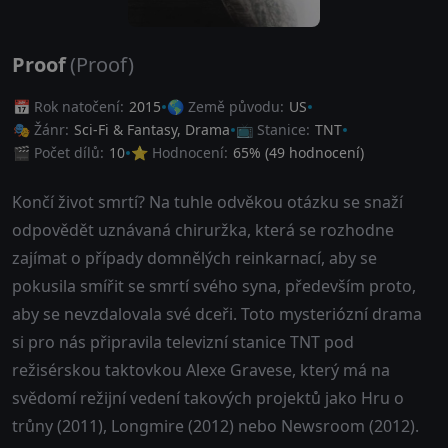
Proof
(Proof)
📅 Rok natočení:
2015
🌎 Země původu:
US
🎭 Žánr:
Sci-Fi & Fantasy
,
Drama
📺 Stanice:
TNT
🎬 Počet dílů:
10
⭐ Hodnocení:
65
% (
49
hodnocení)
Končí život smrtí? Na tuhle odvěkou otázku se snaží
odpovědět uznávaná chiruržka, která se rozhodne
zajímat o případy domnělých reinkarnací, aby se
pokusila smířit se smrtí svého syna, především proto,
aby se nevzdalovala své dceři. Toto mysteriózní drama
si pro nás připravila televizní stanice TNT pod
režisérskou taktovkou Alexe Gravese, který má na
svědomí režijní vedení takových projektů jako Hru o
trůny (2011), Longmire (2012) nebo Newsroom (2012).