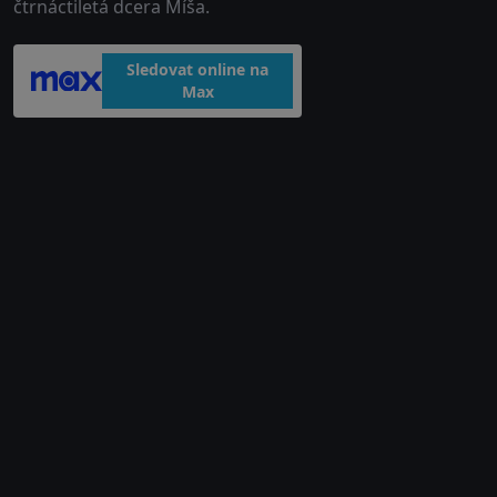
čtrnáctiletá dcera Míša.
Sledovat online na
Max