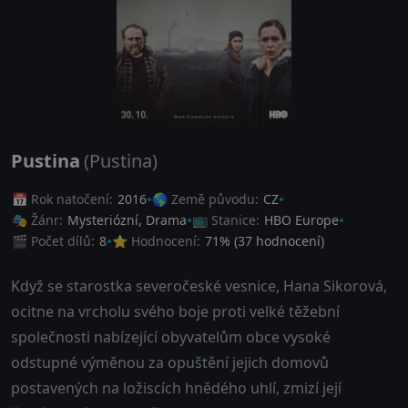
Pustina
(Pustina)
📅 Rok natočení:
2016
🌎 Země původu:
CZ
🎭 Žánr:
Mysteriózní
,
Drama
📺 Stanice:
HBO Europe
🎬 Počet dílů:
8
⭐ Hodnocení:
71
% (
37
hodnocení)
Když se starostka severočeské vesnice, Hana Sikorová,
ocitne na vrcholu svého boje proti velké těžební
společnosti nabízející obyvatelům obce vysoké
odstupné výměnou za opuštění jejich domovů
postavených na ložiscích hnědého uhlí, zmizí její