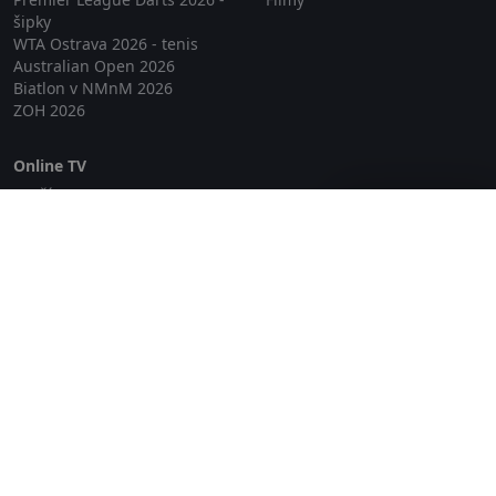
šipky
WTA Ostrava 2026 - tenis
Australian Open 2026
Biatlon v NMnM 2026
ZOH 2026
Online TV
Lepší.TV
Zavřít reklamu
SledovaniTV
Skylink Live TV
Telly
NejPřipojení TV
Poda
Sportovní přenosy
GDPR
Zásady cookies
Redakce
O projektu Zkouknout.cz
Obchodní podmínky
Etický kodex
Kontakt
Copyright © 2026 zkouknout.cz