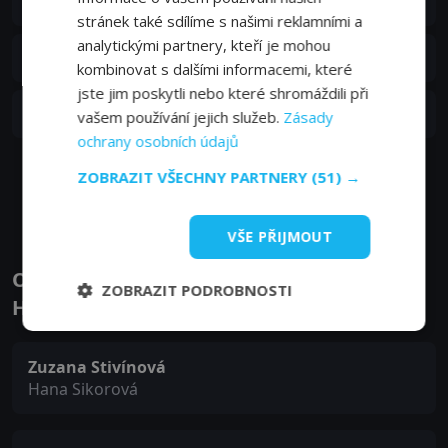
6. epizoda:
Epizoda 6
04. 12. 2016
stránek také sdílíme s našimi reklamními a
analytickými partnery, kteří je mohou
S01E05
5. epizoda:
Epizoda 5
27. 11. 2016
kombinovat s dalšími informacemi, které
jste jim poskytli nebo které shromáždili při
S01E04
4. epizoda:
Epizoda 4
vašem používání jejich služeb.
Zásady
20. 11. 2016
ochrany osobních údajů
ZOBRAZIT VŠECHNY PARTNERY
(51) →
Zobrazit další epizody
VŠE PŘIJMOUT
Obsazení filmu nebo pořadu Pustina -
ZOBRAZIT PODROBNOSTI
Herci a tvůrci
Zuzana Stivínová
Hana Sikorová