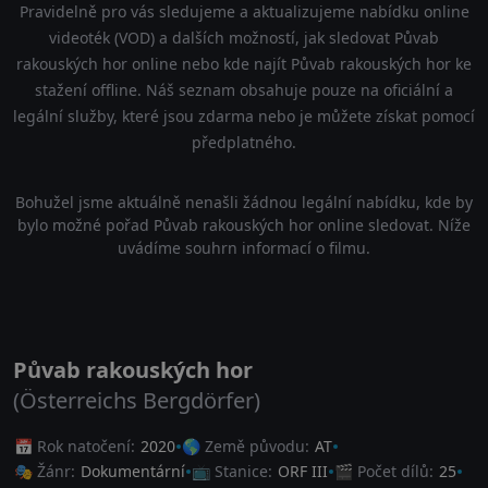
Pravidelně pro vás sledujeme a aktualizujeme nabídku online
videoték (VOD) a dalších možností, jak sledovat Půvab
rakouských hor online nebo kde najít Půvab rakouských hor ke
stažení offline. Náš seznam obsahuje pouze na oficiální a
legální služby, které jsou zdarma nebo je můžete získat pomocí
předplatného.
Bohužel jsme aktuálně nenašli žádnou legální nabídku, kde by
bylo možné pořad Půvab rakouských hor online sledovat. Níže
uvádíme souhrn informací o filmu.
Půvab rakouských hor
(Österreichs Bergdörfer)
📅 Rok natočení:
2020
🌎 Země původu:
AT
🎭 Žánr:
Dokumentární
📺 Stanice:
ORF III
🎬 Počet dílů:
25