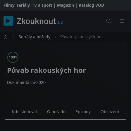
Filmy, seriály, TV a sport | Magazín | Katalog VOD
Seriály a pořady
Půvab rakouských hor
100
%
Půvab rakouských hor
Dokumentární
2020
Kde sledovat
O pořadu
Epizody
Obsazení