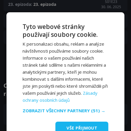
S01E23
23. epizoda:
23. epizoda
30. 06. 2025
S01E22
22. epizoda:
22. epizoda
23. 06. 2025
Tyto webové stránky
používají soubory cookie.
S01E21
21. epizoda:
21. epizoda
16. 06. 2025
K personalizaci obsahu, reklam a analýze
návštěvnosti používáme soubory cookie.
Zobrazit další epizody
Informace o vašem používání našich
stránek také sdílíme s našimi reklamními a
analytickými partnery, kteří je mohou
kombinovat s dalšími informacemi, které
Obsazení filmu nebo pořadu Půvab
jste jim poskytli nebo které shromáždili při
rakouských hor - Herci a tvůrci
vašem používání jejich služeb.
Zásady
ochrany osobních údajů
ZOBRAZIT VŠECHNY PARTNERY
(51) →
Franz Robert Wagner
narrator
VŠE PŘIJMOUT