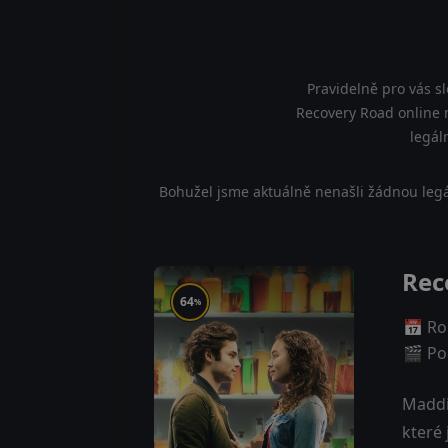
Pravidelně pro vás s
Recovery Road online n
legál
Bohužel jsme aktuálně nenašli žádnou legá
Rec
64
%
📅 Ro
🎬 Poč
Maddie
které 