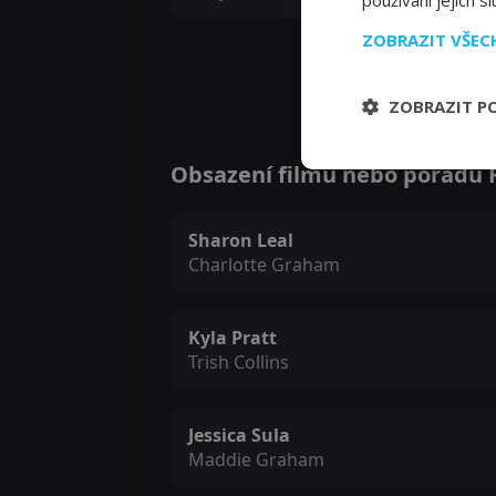
používání jejich s
ZOBRAZIT VŠE
ZOBRAZIT P
Obsazení filmu nebo pořadu R
Sharon Leal
Charlotte Graham
Kyla Pratt
Trish Collins
Jessica Sula
Maddie Graham