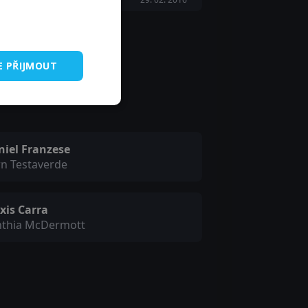
E PŘIJMOUT
niel Franzese
n Testaverde
xis Carra
nthia McDermott