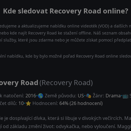
Kde sledovat Recovery Road online?
ledujeme a aktualizujeme nabídku online videoték (VOD) a dalších m
ebo kde najít Recovery Road ke stažení offline. Náš seznam obsahu
ní služby, které jsou zdarma nebo je můžete získat pomocí předpla
lní nabídku, kde by bylo možné pořad Recovery Road online sledov
overy Road
(Recovery Road)
k natočení:
2016
🌎 Země původu:
US
🎭 Žánr:
Drama
📺 
et dílů:
10
⭐ Hodnocení:
64
% (
26
hodnocení)
 je dospívající dívka, která si libuje v divokých večírcích. M
jí od základu změní život: odvykačka, nebo vyloučení. Maggi