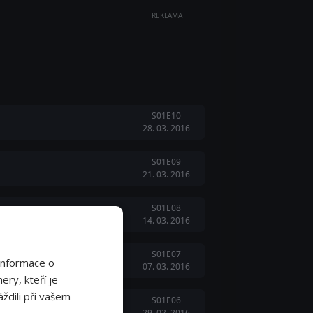
REKLAMA
S01E10
28. 03. 2016
S01E09
21. 03. 2016
S01E08
14. 03. 2016
S01E07
Informace o
07. 03. 2016
ery, kteří je
ždili při vašem
S01E06
29. 02. 2016