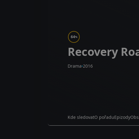
64
%
Recovery Ro
Drama
2016
Kde sledovat
O pořadu
Epizody
Obs