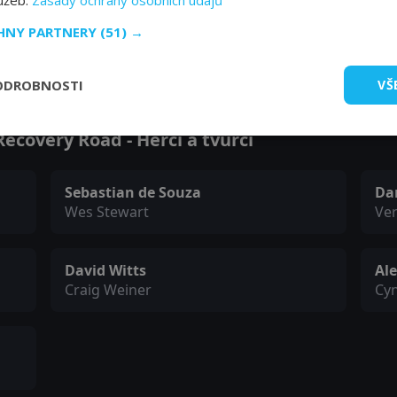
lužeb.
Zásady ochrany osobních údajů
CHNY PARTNERY
(51) →
Zobrazit další epizody
ODROBNOSTI
VŠ
ecovery Road - Herci a tvůrci
Sebastian de Souza
Da
Wes Stewart
Ver
David Witts
Ale
Craig Weiner
Cy