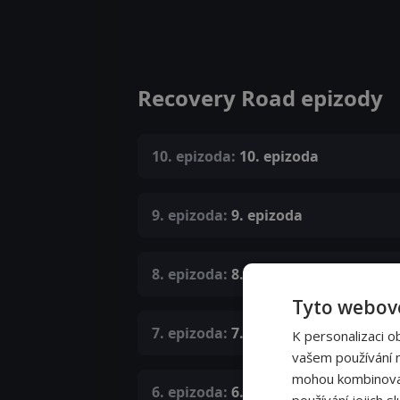
Recovery Road epizody
10. epizoda:
10. epizoda
9. epizoda:
9. epizoda
8. epizoda:
8. epizoda
Tyto webové
7. epizoda:
7. epizoda
K personalizaci o
vašem používání na
mohou kombinovat 
6. epizoda:
6. epizoda