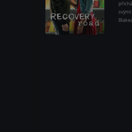
přichá
svými
Blake