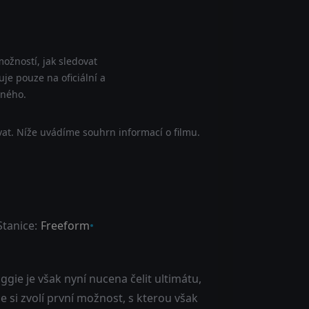
ožností, jak sledovat
je pouze na oficiální a
tného.
at. Níže uvádíme souhrn informací o filmu.
Stanice:
Freeform
aggie je však nyní nucena čelit ultimátu,
e si zvolí první možnost, s kterou však