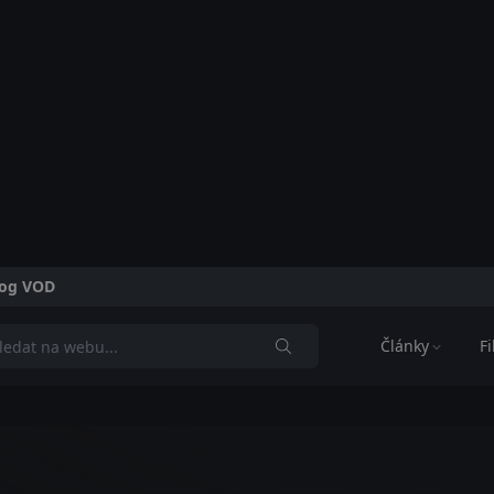
alog VOD
Články
F