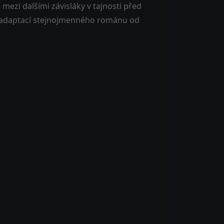
 mezi dalšími závisláky v tajnosti před
ní adaptací stejnojmenného románu od