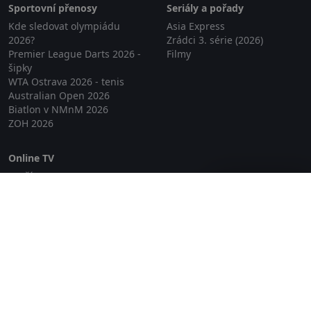
Sportovní přenosy
Seriály a pořady
Kde sledovat olympiádu
Asia Express
2026?
Zrádci 3. série (2026)
Premier League Darts 2026 -
Filmy
šipky
WTA Ostrava 2026 - tenis
Australian Open 2026
Biatlon v NMnM 2026
ZOH 2026
Online TV
Lepší.TV
Zavřít reklamu
SledovaniTV
Skylink Live TV
Telly
NejPřipojení TV
Poda
Sportovní přenosy