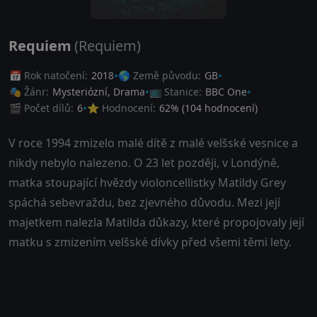
Requiem
(Requiem)
📅 Rok natočení:
2018
🌎 Země původu:
GB
🎭 Žánr:
Mysteriózní
,
Drama
📺 Stanice:
BBC One
🎬 Počet dílů:
6
⭐ Hodnocení:
62
% (
104
hodnocení)
V roce 1994 zmizelo malé dítě z malé velšské vesnice a
nikdy nebylo nalezeno. O 23 let později, v Londýně,
matka stoupající hvězdy violoncellistky Matildy Grey
spáchá sebevraždu, bez zjevného důvodu. Mezi její
majetkem nalezla Matilda důkazy, které propojovaly její
matku s zmizením velšské dívky před všemi těmi lety.