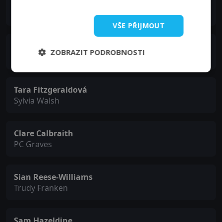
Brendan Coyle
Stephen Kendrick
VŠE PŘIJMOUT
Claire Rushbrook
ZOBRAZIT PODROBNOSTI
Rose Morgan
Tara Fitzgeraldová
Sylvia Walsh
Clare Calbraith
PC Graves
Sian Reese-Williams
Trudy Franken
Sam Hazeldine