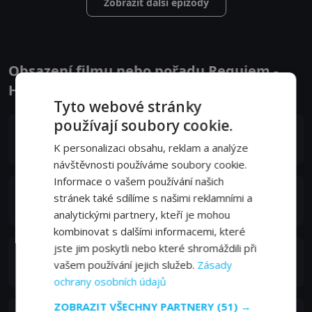
Zobrazit další epizody
Obsazení filmu nebo pořadu Requiem -
Herci a tvůrci
Tyto webové stránky
používají soubory cookie.
Lydia Wilson
Matilda Gray
K personalizaci obsahu, reklam a analýze
návštěvnosti používáme soubory cookie.
Informace o vašem používání našich
Joel Fry
stránek také sdílíme s našimi reklamními a
Harlan 'Hal' Fine
analytickými partnery, kteří je mohou
kombinovat s dalšími informacemi, které
jste jim poskytli nebo které shromáždili při
Joanna Scanlan
vašem používání jejich služeb.
Zásady
Janice Gray
ochrany osobních údajů
ZOBRAZIT VŠECHNY PARTNERY
(51) →