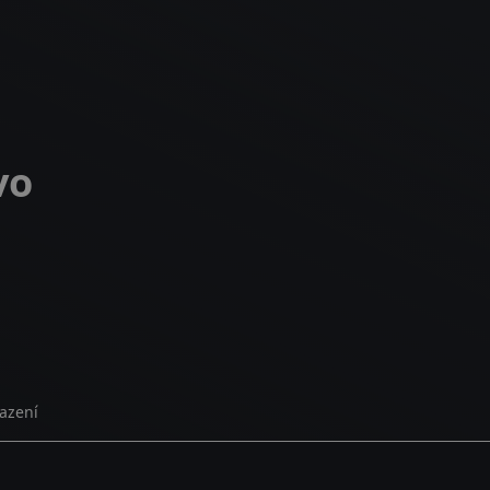
vo
azení