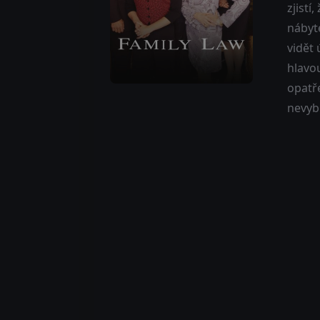
zjistí
nábyt
vidět 
hlavou
opatř
nevyb