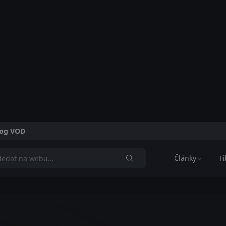
alog VOD
Články
F