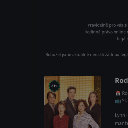
Pravidelně pro vás s
Rodinné právo online n
legál
Bohužel jsme aktuálně nenašli žádnou legá
Rod
81
%
📅 Ro
📺 St
Lynn H
manžel