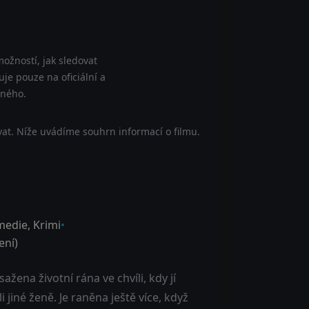
ožností, jak sledovat
je pouze na oficiální a
tného.
at. Níže uvádíme souhrn informací o filmu.
medie
,
Krimi
ní)
žena životní rána ve chvíli, kdy jí
 jiné ženě. Je raněna ještě více, když