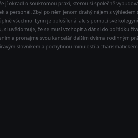
, že jí okradl o soukromou praxi, kterou si společně vybudovali
ek a personál. Zbyl po něm jenom drahý nájem s výhledem 
úplně všechno. Lynn je pološílená, ale s pomocí své kolegyně
, si uvědomuje, že se musí vzchopit a dát si do pořádku živo
ením a pronajme svou kancelář dalším dvěma rodinným pr
íravým slovníkem a pochybnou minulostí a charismatickému