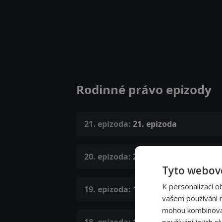
Rodinné právo epizody
21. epizoda:
21. epizoda
20. epizoda:
20. epizoda
Tyto webové
K personalizaci o
19. epizoda:
19. epizoda
vašem používání na
mohou kombinovat 