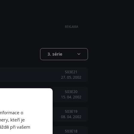
REKLAMA
3. série
S03E21
27. 05. 2002
S03E20
15. 04. 2002
S03E19
Informace o
08. 04. 2002
ery, kteří je
ždili při vašem
S03E18