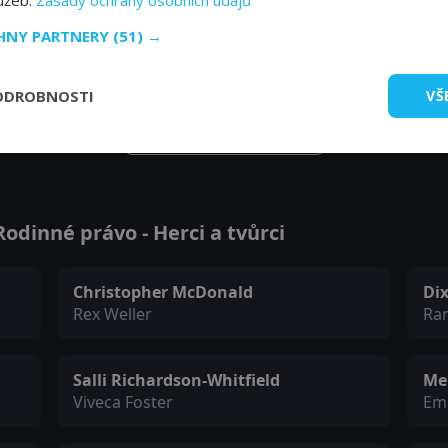
lužeb.
Zásady ochrany osobních údajů
CHNY PARTNERY
(51) →
ODROBNOSTI
VŠ
Zobrazit další epizody
odinné právo - Herci a tvůrci
Christopher McDonald
Dix
Rex Weller
Ran
Salli Richardson-Whitfield
Me
Viveca Foster
Emi