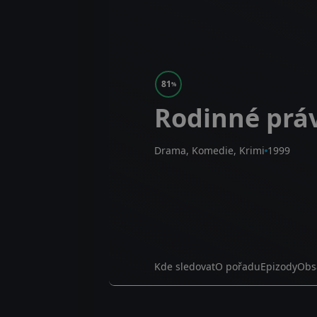
81
%
Rodinné prá
Drama, Komedie, Krimi
1999
Kde sledovat
O pořadu
Epizody
Obs