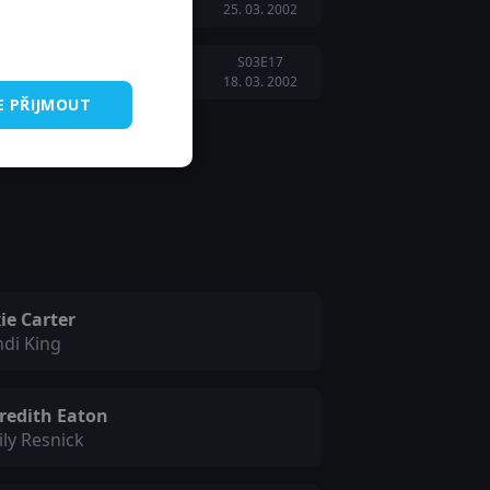
25. 03. 2002
S03E17
18. 03. 2002
E PŘIJMOUT
ie Carter
di King
redith Eaton
ly Resnick