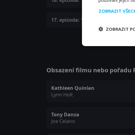
18. epizoda:
18. epizoda
používání jejich s
ZOBRAZIT VŠE
17. epizoda:
17. epizoda
ZOBRAZIT P
Obsazení filmu nebo pořadu R
Kathleen Quinlan
Lynn Holt
Tony Danza
Joe Celano