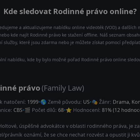
Kde sledovat Rodinné právo online?
ledujeme a aktualizujeme nabídku online videoték (VOD) a dalších m
ebo kde najít Rodinné právo ke stažení offline. Náš seznam obsahu
ní služby, které jsou zdarma nebo je můžete získat pomocí předpla
lní nabídku, kde by bylo možné pořad Rodinné právo online sledov
inné právo
(Family Law)
k natočení:
1999
🌎 Země původu:
US
🎭 Žánr:
Drama
,
Ko
anice:
CBS
🎬 Počet dílů:
68
⭐ Hodnocení:
81
% (
12
hodnoce
oltové, úspěšné advokátce v oblasti rodinného práva, je zasa
/právník oznámí, že se chce nechat rozvést a opustit ji kvůli