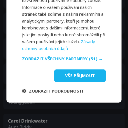
návštěvnosti používáme soubory cookie.
Judith Dunbar
Informace o vašem používání našich
stránek také sdílíme s našimi reklamními a
Peter O'Toole
analytickými partnery, kteří je mohou
Colonel Edgar Carey-Lewis
kombinovat s dalšími informacemi, které
jste jim poskytli nebo které shromáždili při
vašem používání jejich služeb.
Zásady
Paul Bettany
ochrany osobních údajů
Edward Carey-Lewis
ZOBRAZIT VŠECHNY PARTNERY
(51) →
Joanna Lumley
VŠE PŘIJMOUT
Diana Carey-Lewis
ZOBRAZIT PODROBNOSTI
Keira Knightley
Young Judith
Carol Drinkwater
Aunt Biddy