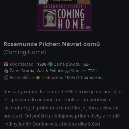
Rosamunde Pilcher: Návrat domů
(Coming Home)
📅 Rok natočení:
1998
🌎 Země původu:
GB
🎭 Žánr:
Drama
,
War & Politics
📺 Stanice:
ITV1
🎬 Počet dílů:
2
⭐ Hodnocení:
100
% (
1
hodnocení)
Rozsáhlý román Rosamunde Pilcherové je dalším jejím
příspěvkem do nekonečné truhlice romantických
sladkohořkých příběhů a tento film je jeho adekvátní
adaptací. Od počátku sledujeme příběh dívky z chudé
rodiny Judith Dunbarové, která se díky štěstí