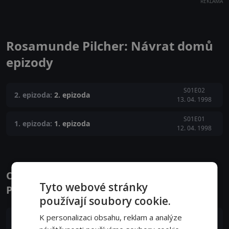
REKLAMA
Rosamunde Pilcher: Návrat domů
epizody
S01E02
2. epizoda:
2. epizoda
13. 04. 1998
S01E01
1. epizoda:
1. epizoda
12. 04. 1998
Obsazení filmu nebo pořadu Rosamunde
Tyto webové stránky
Pilcher: Návrat domů - Herci a tvůrci
používají soubory cookie.
K personalizaci obsahu, reklam a analýze
Emily Mortimer