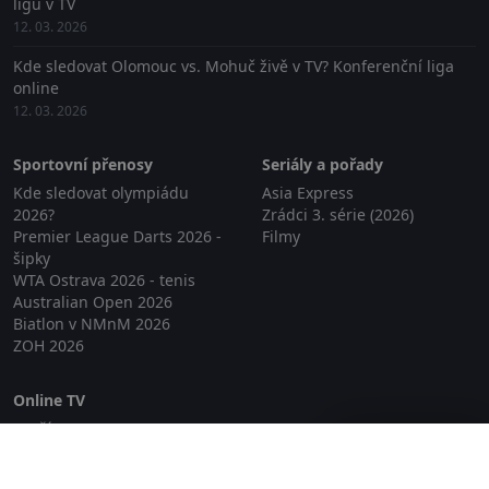
ligu v TV
12. 03. 2026
Kde sledovat Olomouc vs. Mohuč živě v TV? Konferenční liga
online
12. 03. 2026
Sportovní přenosy
Seriály a pořady
Kde sledovat olympiádu
Asia Express
2026?
Zrádci 3. série (2026)
Premier League Darts 2026 -
Filmy
šipky
WTA Ostrava 2026 - tenis
Australian Open 2026
Biatlon v NMnM 2026
ZOH 2026
Online TV
Lepší.TV
Zavřít reklamu
SledovaniTV
Skylink Live TV