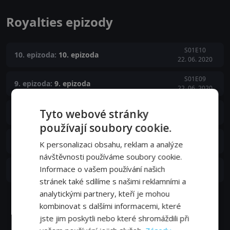
Royalties epizody
S01E10
10. epizoda:
10. epizoda
22. 06. 2020
S01E09
9. epizoda:
9. epizoda
22. 06. 2020
S01E08
Tyto webové stránky
8. epizoda:
8. epizoda
22. 06. 2020
používají soubory cookie.
S01E07
7. epizoda:
7. epizoda
K personalizaci obsahu, reklam a analýze
22. 06. 2020
návštěvnosti používáme soubory cookie.
S01E06
Informace o vašem používání našich
6. epizoda:
6. epizoda
22. 06. 2020
stránek také sdílíme s našimi reklamními a
analytickými partnery, kteří je mohou
Zobrazit další epizody
kombinovat s dalšími informacemi, které
jste jim poskytli nebo které shromáždili při