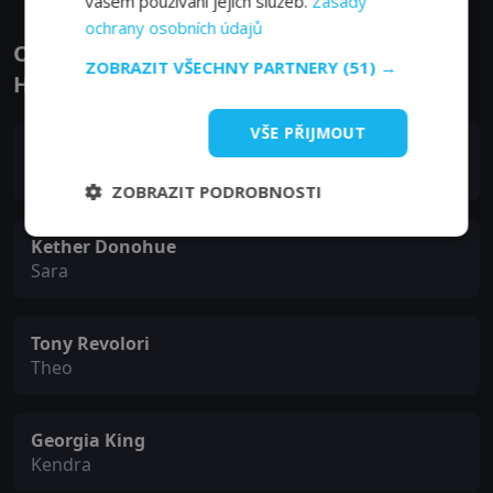
vašem používání jejich služeb.
Zásady
ochrany osobních údajů
Obsazení filmu nebo pořadu Royalties -
ZOBRAZIT VŠECHNY PARTNERY
(51) →
Herci a tvůrci
VŠE PŘIJMOUT
Darren Criss
Pierce
ZOBRAZIT PODROBNOSTI
Kether Donohue
Sara
Tony Revolori
Theo
Georgia King
Kendra