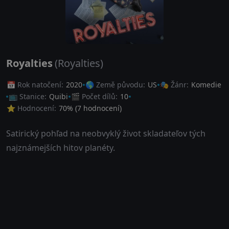
Royalties
(Royalties)
📅 Rok natočení:
2020
🌎 Země původu:
US
🎭 Žánr:
Komedie
📺 Stanice:
Quibi
🎬 Počet dílů:
10
⭐ Hodnocení:
70
% (
7
hodnocení)
Satirický pohľad na neobvyklý život skladateľov tých
najznámejších hitov planéty.