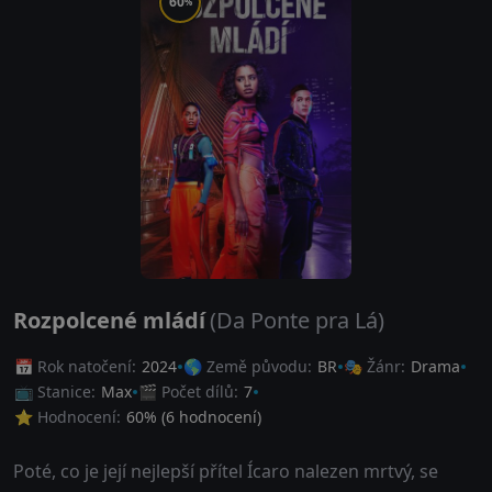
60
%
Rozpolcené mládí
(Da Ponte pra Lá)
📅 Rok natočení:
2024
🌎 Země původu:
BR
🎭 Žánr:
Drama
📺 Stanice:
Max
🎬 Počet dílů:
7
⭐ Hodnocení:
60
% (
6
hodnocení)
Poté, co je její nejlepší přítel Ícaro nalezen mrtvý, se