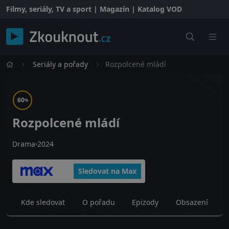
Filmy, seriály, TV a sport | Magazín | Katalog VOD
Seriály a pořady
Rozpolcené mládí
60
%
Rozpolcené mládí
Drama
2024
Sledovat na Max
Kde sledovat
O pořadu
Epizody
Obsazení