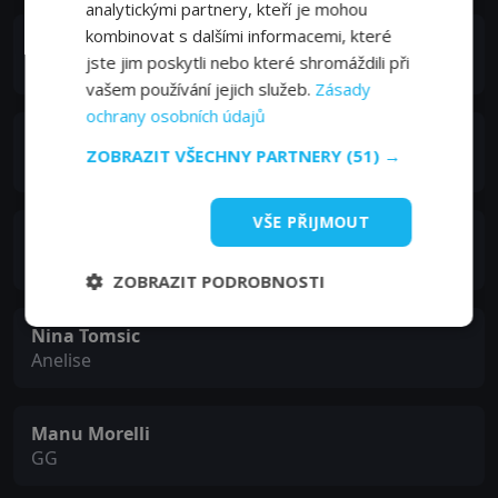
analytickými partnery, kteří je mohou
kombinovat s dalšími informacemi, které
Victor Liam
jste jim poskytli nebo které shromáždili při
Ícaro
vašem používání jejich služeb.
Zásady
ochrany osobních údajů
João Guilherme Ávila
ZOBRAZIT VŠECHNY PARTNERY
(51) →
Enzo
VŠE PŘIJMOUT
Esther Tinman
Lola
ZOBRAZIT PODROBNOSTI
Nina Tomsic
Anelise
Manu Morelli
GG