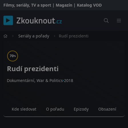
Filmy, seriály, TV a sport | Magazín | Katalog VOD
Seriály a pořady
Rudí prezidenti
70
%
Rudí prezidenti
Dokumentární, War & Politics
2018
Kde sledovat
O pořadu
Epizody
Obsazení