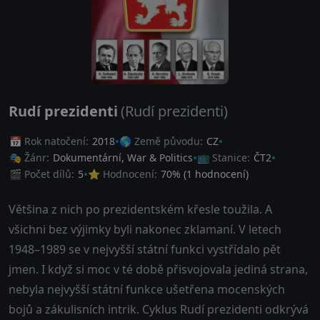
Rudí prezidenti
(Rudí prezidenti)
📅 Rok natočení:
2018
🌎 Země původu:
CZ
🎭 Žánr:
Dokumentární
,
War & Politics
📺 Stanice:
ČT2
🎬 Počet dílů:
5
⭐ Hodnocení:
70
% (
1
hodnocení)
Většina z nich po prezidentském křesle toužila. A
všichni bez výjimky byli nakonec zklamaní. V letech
1948–1989 se v nejvyšší státní funkci vystřídalo pět
jmen. I když si moc v té době přisvojovala jediná strana,
nebyla nejvyšší státní funkce ušetřena mocenských
bojů a zákulisních intrik. Cyklus Rudí prezidenti odkrývá