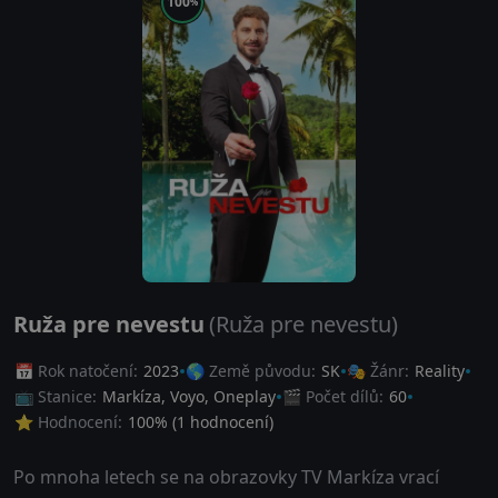
100
%
Ruža pre nevestu
(Ruža pre nevestu)
📅 Rok natočení:
2023
🌎 Země původu:
SK
🎭 Žánr:
Reality
📺 Stanice:
Markíza, Voyo, Oneplay
🎬 Počet dílů:
60
⭐ Hodnocení:
100
% (
1
hodnocení)
Po mnoha letech se na obrazovky TV Markíza vrací