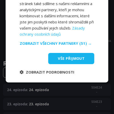
stránek také sdílíme s našimi reklamními a
analytickými partnery, kteří je mohou
kombinovat s dalšími informacemi, které
jste jim poskytli nebo které shromáždili při
vašem používání jejich služeb.
Zásady
ochrany osobních údajů
REKLAMA
ZOBRAZIT VŠECHNY PARTNERY
(51) →
VŠE PŘIJMOUT
Ruža pre nevestu epizody
ZOBRAZIT PODROBNOSTI
4. série
S04E24
24. epizoda:
24. epizoda
-
S04E23
23. epizoda:
23. epizoda
-