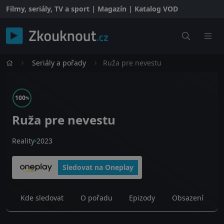
Filmy, seriály, TV a sport | Magazín | Katalog VOD
Seriály a pořady
Ruža pre nevestu
100
%
Ruža pre nevestu
Reality
2023
Sledovat na Oneplay
Kde sledovat
O pořadu
Epizody
Obsazení