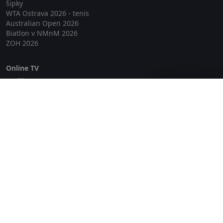
šipky
WTA Ostrava 2026 - tenis
Australian Open 2026
Biatlon v NMnM 2026
ZOH 2026
Online TV
Lepší.TV
Zavřít reklamu
SledovaniTV
Skylink Live TV
Telly
NejPřipojení TV
Poda
Sportovní přenosy
GDPR
Zásady cookies
Redakce
O projektu Zkouknout.cz
Obchodní podmínky
Etický kodex
Kontakt
Copyright © 2026 zkouknout.cz
Digitální agentura Smit Media