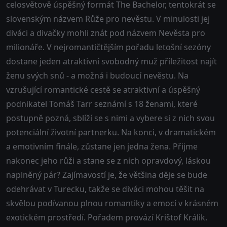
celosvětově úspěšný formát The Bachelor, tentokrát se
slovenským názvem Růže pro nevěstu. V minulosti jej
diváci a divačky mohli znát pod názvem Nevěsta pro
milionáře. V nejromantičtějším pořadu letošní sezóny
dostane jeden atraktivní svobodný muž příležitost najít
ženu svých snů - a možná i budoucí nevěstu. Na
vzrušující romantické cestě se atraktivní a úspěšný
podnikatel Tomáš Tarr seznámí s 18 ženami, které
postupně pozná, sblíží se s nimi a vybere si z nich svou
potenciální životní partnerku. Na konci, v dramatickém
a emotivním finále, zůstane jen jedna žena. Přijme
nakonec jeho růži a stane se z nich opravdový, láskou
naplněný pár? Zajímavostí je, že většina děje se bude
odehrávat v Turecku, takže se diváci mohou těšit na
skvělou podívanou plnou romantiky a emocí v krásném
exotickém prostředí. Pořadem provází Krištof Králik.