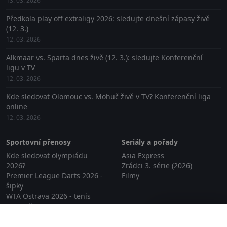
13. 03. 2026
Předkola play off extraligy 2026: sledujte dnešní zápasy živě
(12. 3.)
12. 03. 2026
Alkmaar vs. Sparta dnes živě (12. 3.): sledujte Konferenční
ligu v TV
12. 03. 2026
Kde sledovat Olomouc vs. Mohuč živě v TV? Konferenční liga
online
12. 03. 2026
Sportovní přenosy
Seriály a pořady
Kde sledovat olympiádu
Asia Express
2026?
Zrádci 3. série (2026)
Premier League Darts 2026 -
Filmy
šipky
WTA Ostrava 2026 - tenis
Australian Open 2026
Zavřít reklamu
Biatlon v NMnM 2026
ZOH 2026