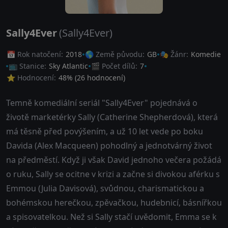
Sally4Ever
(Sally4Ever)
📅 Rok natočení:
2018
🌎 Země původu:
GB
🎭 Žánr:
Komedie
📺 Stanice:
Sky Atlantic
🎬 Počet dílů:
7
⭐ Hodnocení:
48
% (
26
hodnocení)
Temně komediální seriál "Sally4Ever" pojednává o
životě marketérky Sally (Catherine Shepherdová), která
má těsně před povýšením, a už 10 let vede po boku
Davida (Alex Macqueen) pohodlný a jednotvárný život
na předměstí. Když ji však David jednoho večera požádá
o ruku, Sally se ocitne v krizi a začne si divokou aférku s
Emmou (Julia Davisová), svůdnou, charismatickou a
bohémskou herečkou, zpěvačkou, hudebnicí, básnířkou
a spisovatelkou. Než si Sally stačí uvědomit, Emma se k