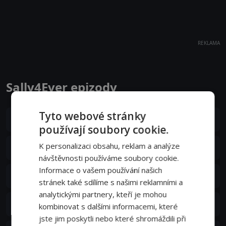
REKLAMA
Sally4Ever epizody
Tyto webové stránky
S01E07
7. epizoda:
7. epizoda
06. 12. 2018
používají soubory cookie.
S01E06
K personalizaci obsahu, reklam a analýze
6. epizoda:
6. epizoda
29. 11. 2018
návštěvnosti používáme soubory cookie.
Informace o vašem používání našich
S01E05
5. epizoda:
5. epizoda
22. 11. 2018
stránek také sdílíme s našimi reklamními a
analytickými partnery, kteří je mohou
S01E04
4. epizoda:
4. epizoda
kombinovat s dalšími informacemi, které
15. 11. 2018
jste jim poskytli nebo které shromáždili při