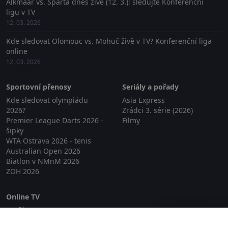
Alkmaar vs. Sparta dnes živě (12. 3.): sledujte Konferenční
ligu v TV
12. 03. 2026
Kde sledovat Olomouc vs. Mohuč živě v TV? Konferenční liga
online
12. 03. 2026
Sportovní přenosy
Seriály a pořady
Kde sledovat olympiádu
Asia Express
2026?
Zrádci 3. série (2026)
Premier League Darts 2026 -
Filmy
šipky
WTA Ostrava 2026 - tenis
Australian Open 2026
Biatlon v NMnM 2026
ZOH 2026
Online TV
Lepší.TV
Zavřít reklamu
SledovaniTV