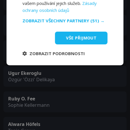
Ben Brehmer
vašem používání jejich služeb.
Zásady
ochrany osobních údajů
ZOBRAZIT VŠECHNY PARTNERY
(51) →
Timmi Trinks
Jonas Stürmer
VŠE PŘIJMOUT
Janina Fautz
ZOBRAZIT PODROBNOSTI
Leonora 'Leo' Largareta
Ugur Ekeroglu
Özgür 'Özzi' Delikaya
Ruby O. Fee
Sophie Kellermann
Alwara Höfels