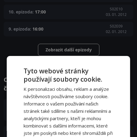
S02E10
10. epizoda:
17:00
03. 01. 2012
S02E09
9. epizoda:
16:00
02. 01. 2012
Zobrazit další epizody
Tyto webové stránky
používají soubory cookie.
Obsazení filmu nebo pořadu Sami proti
času - Herci a tvůrci
K personalizaci obsahu, reklam a analýze
návštěvnosti používáme soubory cookie.
Informace o vašem používání našich
Peter Lohmeyer
stránek také sdílíme s našimi reklamními a
Professor Brehmer
analytickými partnery, kteří je mohou
kombinovat s dalšími informacemi, které
Timon Wloka
jste jim poskytli nebo které shromáždili při