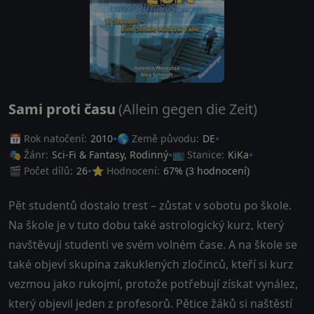
Sami proti času
(Allein gegen die Zeit)
📅 Rok natočení:
2010
🌎 Země původu:
DE
🎭 Žánr:
Sci-Fi & Fantasy
,
Rodinný
📺 Stanice:
KiKa
🎬 Počet dílů:
26
⭐ Hodnocení:
67
% (
3
hodnocení)
Pět studentů dostalo trest – zůstat v sobotu po škole.
Na škole je v tuto dobu také astrologický kurz, který
navštěvují studenti ve svém volném čase. A na škole se
také objeví skupina zakuklených zločinců, kteří si kurz
vezmou jako rukojmí, protože potřebují získat vynález,
který objevil jeden z profesorů. Pětice žáků si naštěstí