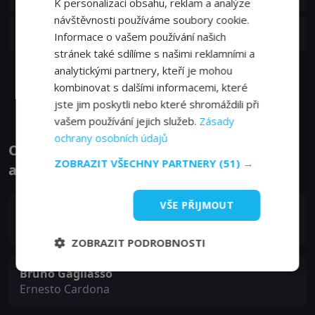
16. 09. 2022
K personalizaci obsahu, reklam a analýze
návštěvnosti používáme soubory cookie.
S01E02
2. epizoda:
Oční víčka
Informace o vašem používání našich
16. 09. 2022
stránek také sdílíme s našimi reklamními a
analytickými partnery, kteří je mohou
Zobrazit další epizody
kombinovat s dalšími informacemi, které
jste jim poskytli nebo které shromáždili při
vašem používání jejich služeb.
Zásady
ochrany osobních údajů
Obsazení filmu nebo pořadu Santo - Herci
ZOBRAZIT VŠECHNY PARTNERY
(51) →
a tvůrci
VŠE PŘIJMOUT
Raúl Arévalo
Miguel Millán
ZOBRAZIT PODROBNOSTI
Bruno Gagliasso
Ernesto Cardona