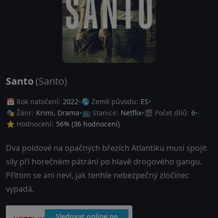
Santo
(Santo)
📅 Rok natočení:
2022
🌎 Země původu:
ES
🎭 Žánr:
Krimi
,
Drama
📺 Stanice:
Netflix
🎬 Počet dílů:
6
⭐ Hodnocení:
56
% (
36
hodnocení)
Dva poldové na opačných březích Atlantiku musí spojit
síly při horečném pátrání po hlavě drogového gangu.
Přitom se ani neví, jak tenhle nebezpečný zločinec
vypadá.
Sledovat online na