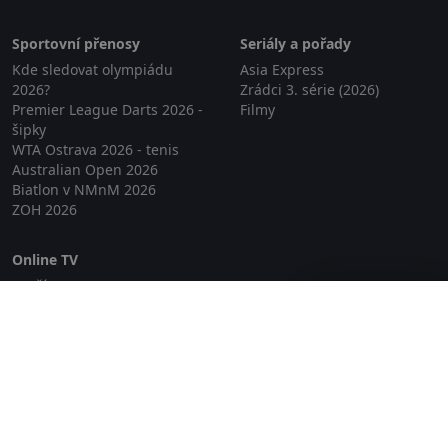
Sportovní přenosy
Seriály a pořady
Kde sledovat olympiádu
Asia Express
2026?
Zrádci 3. série (2026)
Premier League Darts 2026 -
Filmy
šipky
WTA Ostrava 2026 - tenis
Australian Open 2026
Biatlon v NMnM 2026
ZOH 2026
Online TV
Lepší.TV
Zavřít reklamu
SledovaniTV
Skylink Live TV
Telly
NejPřipojení TV
Poda
Sportovní přenosy