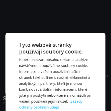
Tyto webové stránky
používají soubory cookie.
K personalizaci obsahu, reklam a analýze
návštěvnosti používáme soubory cookie.
Informace o vašem používání našich
REKLAMA
stránek také sdílíme s našimi reklamními a
analytickými partnery, kteří je mohou
kombinovat s dalšími informacemi, které
jste jim poskytli nebo které shromáždili při
Sbírka krátkých filmů epizody
vašem používání jejich služeb.
Zásady
ochrany osobních údajů
2. série