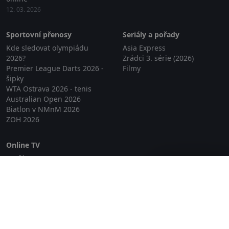
12. 03. 2026
Sportovní přenosy
Seriály a pořady
Kde sledovat olympiádu
Asia Express
2026?
Zrádci 3. série (2026)
Premier League Darts 2026 -
Filmy
šipky
WTA Ostrava 2026 - tenis
Australian Open 2026
Biatlon v NMnM 2026
ZOH 2026
Online TV
Lepší.TV
Zavřít reklamu
SledovaniTV
Skylink Live TV
Telly
NejPřipojení TV
Poda
Sportovní přenosy