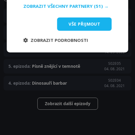
ZOBRAZIT VŠECHNY PARTNERY
(51) →
S02E08
8. epizoda:
8. epizoda
19. 03. 2026
VŠE PŘIJMOUT
S02E07
7. epizoda:
7. epizoda
19. 03. 2026
ZOBRAZIT PODROBNOSTI
S02E06
6. epizoda:
Zrcadlení
14. 09. 2022
S02E05
5. epizoda:
Písně znějící v temnotě
04. 08. 2021
S02E04
4. epizoda:
Dinosauří barbar
04. 08. 2021
Zobrazit další epizody