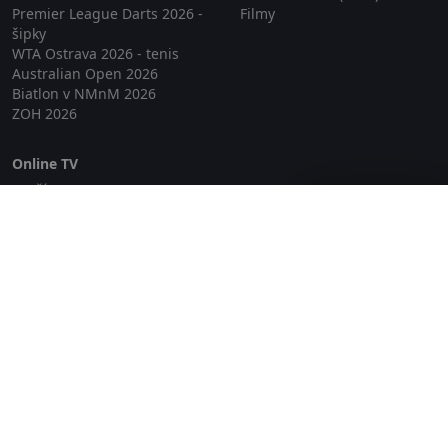
Premier League Darts 2026 -
Filmy
šipky
WTA Ostrava 2026 - tenis
Australian Open 2026
Biatlon v NMnM 2026
ZOH 2026
Online TV
Lepší.TV
Zavřít reklamu
SledovaniTV
Skylink Live TV
Telly
NejPřipojení TV
Poda
Sportovní přenosy
GDPR
Zásady cookies
Redakce
O projektu Zkouknout.cz
Obchodní podmínky
Etický kodex
Kontakt
Copyright © 2026 zkouknout.cz