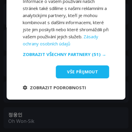
Informace o vašem používání našich
stránek také sdílíme s našimi reklamními a
이엘리야
analytickými partnery, kteří je mohou
Yoon Hye-Won
kombinovat s dalšími informacemi, které
jste jim poskytli nebo které shromáždili při
vašem používání jejich služeb.
Zásady
김동준
Han Do-Kyung
ochrany osobních údajů
ZOBRAZIT VŠECHNY PARTNERY
(51) →
정진영
Lee Sung-Min
VŠE PŘIJMOUT
ZOBRAZIT PODROBNOSTI
김갑수
Song Hee-Seob
정웅인
Oh Won-Sik