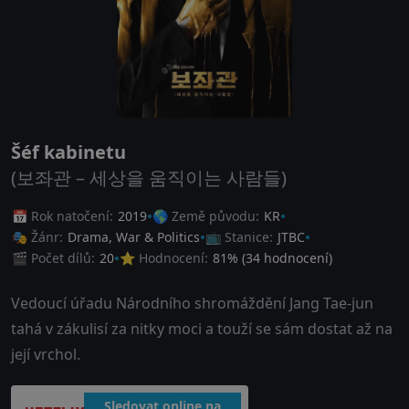
Šéf kabinetu
(보좌관 – 세상을 움직이는 사람들)
📅 Rok natočení:
2019
🌎 Země původu:
KR
🎭 Žánr:
Drama
,
War & Politics
📺 Stanice:
JTBC
🎬 Počet dílů:
20
⭐ Hodnocení:
81
% (
34
hodnocení)
Vedoucí úřadu Národního shromáždění Jang Tae-jun
tahá v zákulisí za nitky moci a touží se sám dostat až na
její vrchol.
Sledovat online na