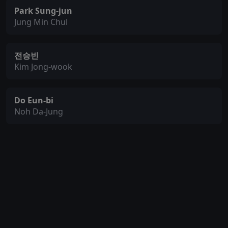
Park Sung-jun
Jung Min Chul
전승빈
Kim Jong-wook
Do Eun-bi
Noh Da-Jung