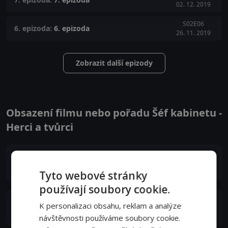
02. 12. 2019
S02E06
6. epizoda:
6. epizoda
26. 11. 2019
Zobrazit další epizody
Obsazení filmu nebo pořadu Šéf kabinetu -
Herci a tvůrci
이정재
Jang Tae-Joon
Tyto webové stránky
používají soubory cookie.
신민아
K personalizaci obsahu, reklam a analýze
Kang Sun-Young
návštěvnosti používáme soubory cookie.