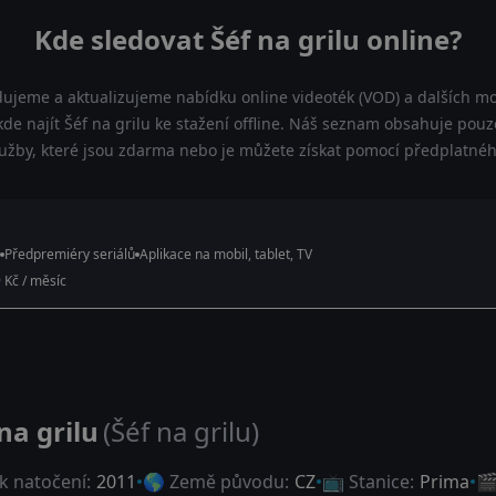
Kde sledovat Šéf na grilu online?
dujeme a aktualizujeme nabídku online videoték (VOD) a dalších mož
de najít Šéf na grilu ke stažení offline. Náš seznam obsahuje pouze
lužby, které jsou zdarma nebo je můžete získat pomocí předplatnéh
Předpremiéry seriálů
Aplikace na mobil, tablet, TV
 Kč / měsíc
na grilu
(Šéf na grilu)
k natočení:
2011
🌎 Země původu:
CZ
📺 Stanice:
Prima
🎬