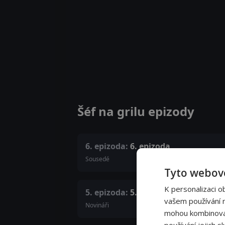
Šéf na grilu epizody
6. epizoda:
6. epizoda
Sousedé
Tyto webové
K personalizaci o
5. epizoda:
5. epizoda
vašem používání na
Novináři
mohou kombinovat 