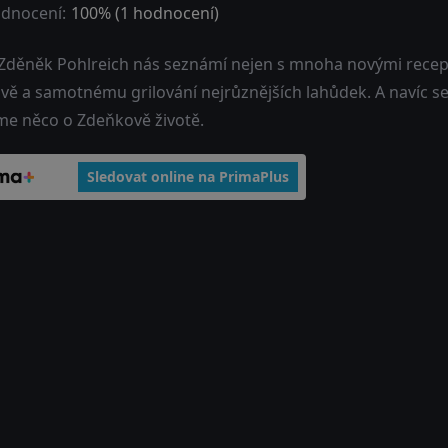
dnocení:
100
% (
1
hodnocení)
 Zděněk Pohlreich nás seznámí nejen s mnoha novými recept
avě a samotnému grilování nejrůznějších lahůdek. A navíc 
me něco o Zdeňkově životě.
Sledovat online na PrimaPlus