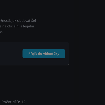
ností, jak sledovat Šéf
 na oficiální a legální
o.
Přejít do videotéky
 Počet dílů:
12