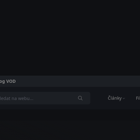
alog VOD
Články
F