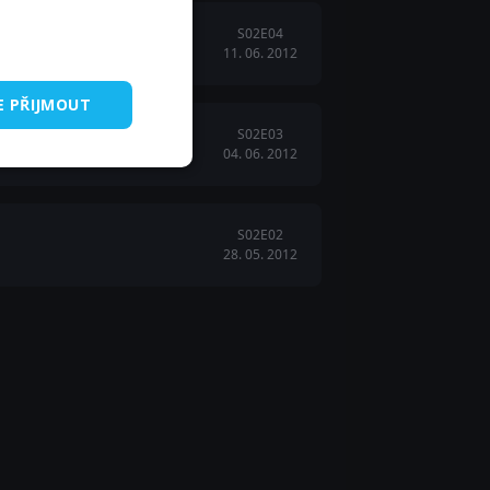
S02E04
11. 06. 2012
E PŘIJMOUT
S02E03
04. 06. 2012
S02E02
28. 05. 2012