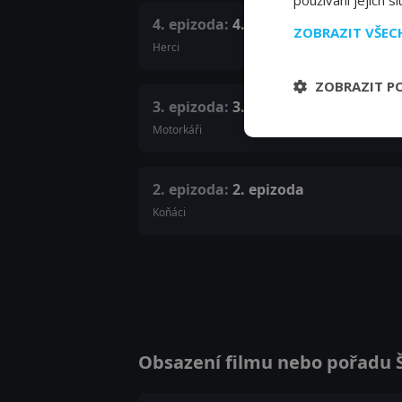
používání jejich s
4. epizoda:
4. epizoda
ZOBRAZIT VŠE
Herci
ZOBRAZIT P
3. epizoda:
3. epizoda
Motorkáři
2. epizoda:
2. epizoda
Koňáci
Obsazení filmu nebo pořadu Šéf