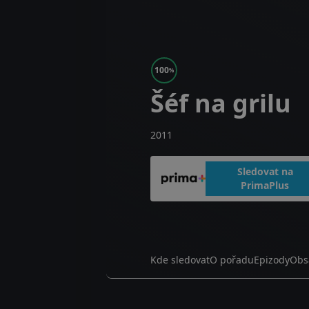
100
%
Šéf na grilu
2011
Sledovat na
PrimaPlus
Kde sledovat
O pořadu
Epizody
Obs