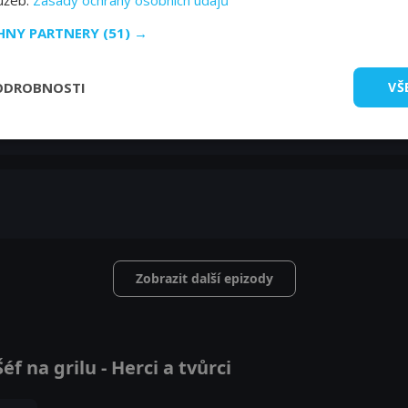
lužeb.
Zásady ochrany osobních údajů
CHNY PARTNERY
(51) →
ODROBNOSTI
VŠ
Zobrazit další epizody
 na grilu - Herci a tvůrci