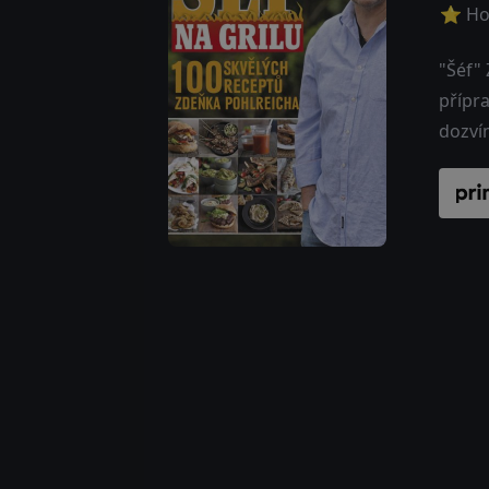
⭐ Ho
"Šéf"
přípr
dozví