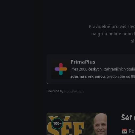
Pravidelně pro vás sle
na grilu online nebo k
s
PrimaPlus
Přes 2000 českých i zahraničních titulů
zdarma s reklamou
, předplatné od 99
Powered by
Šéf 
100
%
📅 Ro