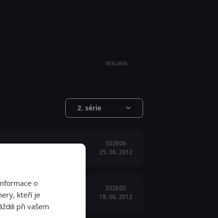
REKLAMA
2. série
S02E06
25. 06. 2012
Informace o
S02E05
ery, kteří je
18. 06. 2012
ždili při vašem