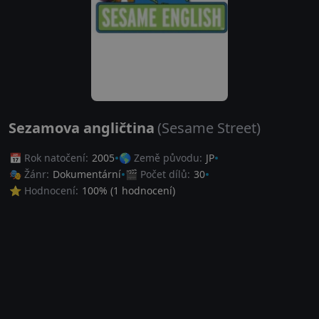
Sezamova angličtina
(Sesame Street)
📅 Rok natočení:
2005
🌎 Země původu:
JP
🎭 Žánr:
Dokumentární
🎬 Počet dílů:
30
⭐ Hodnocení:
100
% (
1
hodnocení)