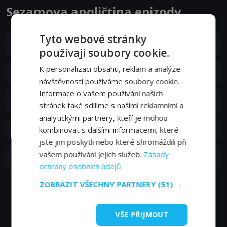
Sezamova angličtina epizody
Tyto webové stránky
S01E30
30. epizoda:
Bouřlivá předpověď
01. 01. 2005
používají soubory cookie.
S01E29
K personalizaci obsahu, reklam a analýze
29. epizoda:
Brouk
01. 01. 2005
návštěvnosti používáme soubory cookie.
Informace o vašem používání našich
S01E28
28. epizoda:
Problémy růstu
stránek také sdílíme s našimi reklamními a
01. 01. 2005
analytickými partnery, kteří je mohou
S01E27
27. epizoda:
Tingo je nemocný
kombinovat s dalšími informacemi, které
01. 01. 2005
jste jim poskytli nebo které shromáždili při
S01E26
vašem používání jejich služeb.
Zásady
26. epizoda:
Vesmír zasahuje
01. 01. 2005
ochrany osobních údajů
ZOBRAZIT VŠECHNY PARTNERY
(51) →
Zobrazit další epizody
VŠE PŘIJMOUT