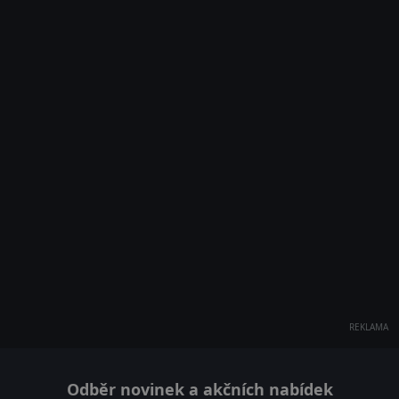
REKLAMA
Odběr novinek a akčních nabídek