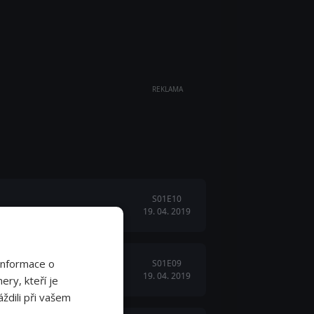
REKLAMA
S01E10
19. 04. 2019
Informace o
S01E09
19. 04. 2019
skavost.
ery, kteří je
ždili při vašem