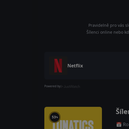
Pravidelně pro vás s
Šílenci online nebo kd
Netflix
Powered by
Šíle
53
%
📅 Ro