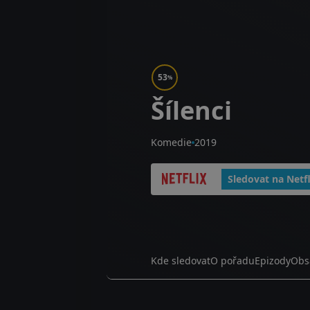
53
%
Šílenci
Komedie
2019
Sledovat na Netfl
Kde sledovat
O pořadu
Epizody
Obs