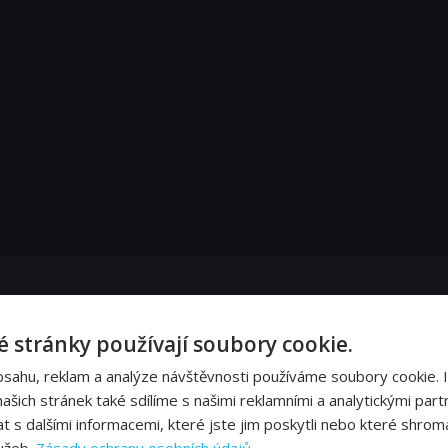
Keith a Quentin zaznamenali ve svých životech pořádné změny.
 stránky používají soubory cookie.
bsahu, reklam a analýze návštěvnosti používáme soubory cookie. 
fanouškům. Keith představuje svou módní značku. Jana prosí Kylie v Zimbabwe o la
šich stránek také sdílíme s našimi reklamními a analytickými partn
s dalšími informacemi, které jste jim poskytli nebo které shromá