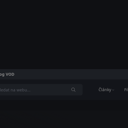
alog VOD
Články
F