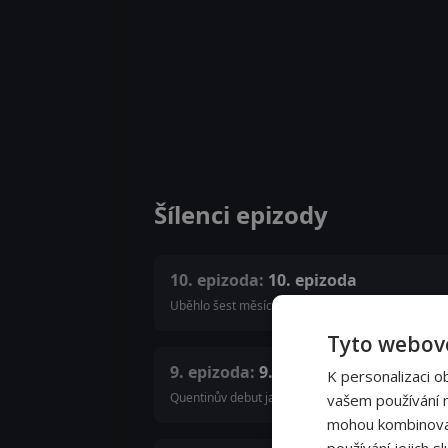
Šílenci epizody
10. epizoda:
10. epizoda
Uběhlo šest měsíců a Becky, Gavin, Jana, Joyce, 
Tyto webové
9. epizoda:
9. epizoda
K personalizaci o
Quentinův debut jako DJ je tady. Becky se přizná 
vašem používání na
mohou kombinovat 