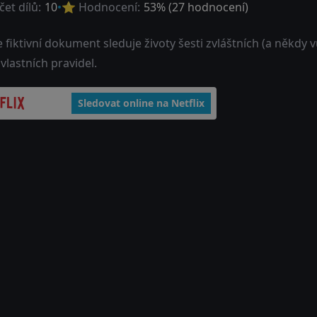
et dílů:
10
⭐ Hodnocení:
53
% (
27
hodnocení)
 fiktivní dokument sleduje životy šesti zvláštních (a někdy v
vlastních pravidel.
Sledovat online na Netflix