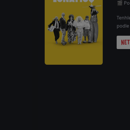
🎬 Poč
Tenhle
podle 