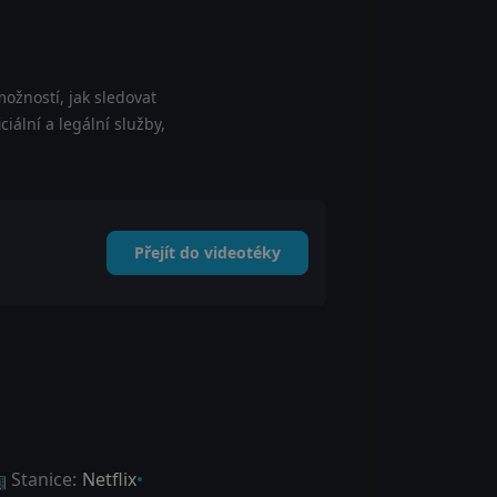
ožností, jak sledovat
iální a legální služby,
Přejít do videotéky
 Stanice:
Netflix