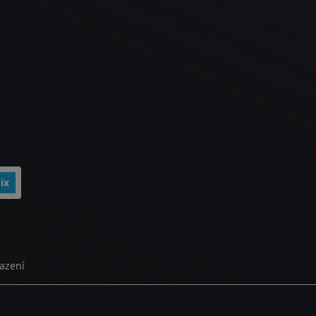
ix
azení