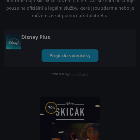
nebo kde najít Skicák ke stažení offline. Náš seznam obsahuje
pouze na oficiální a legální služby, které jsou zdarma nebo je
můžete získat pomocí předplatného.
Disney Plus
Přejít do videotéky
Powered by
70
%