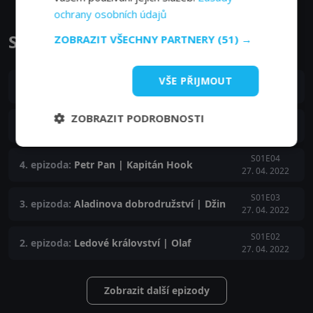
ochrany osobních údajů
Skicák epizody
ZOBRAZIT VŠECHNY PARTNERY
(51) →
VŠE PŘIJMOUT
S01E06
6. epizoda:
Lví král | Simba
27. 04. 2022
ZOBRAZIT PODROBNOSTI
S01E05
5. epizoda:
Encanto | Mirabel
27. 04. 2022
S01E04
4. epizoda:
Petr Pan | Kapitán Hook
27. 04. 2022
S01E03
3. epizoda:
Aladinova dobrodružství | Džin
27. 04. 2022
S01E02
2. epizoda:
Ledové království | Olaf
27. 04. 2022
Zobrazit další epizody