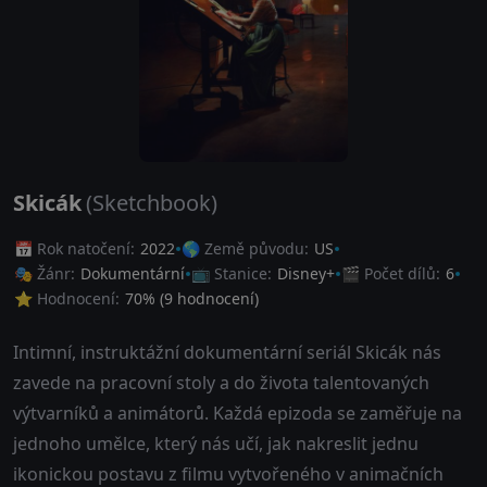
Skicák
(Sketchbook)
📅 Rok natočení:
2022
🌎 Země původu:
US
🎭 Žánr:
Dokumentární
📺 Stanice:
Disney+
🎬 Počet dílů:
6
⭐ Hodnocení:
70
% (
9
hodnocení)
Intimní, instruktážní dokumentární seriál Skicák nás
zavede na pracovní stoly a do života talentovaných
výtvarníků a animátorů. Každá epizoda se zaměřuje na
jednoho umělce, který nás učí, jak nakreslit jednu
ikonickou postavu z filmu vytvořeného v animačních