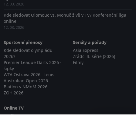
12. 03. 2026
Kde sledovat Olomouc vs. Mohuč živě v TV? Konferenční liga
online
12. 03. 2026
Sportovní přenosy
Seriály a pořady
Kde sledovat olympiádu
Asia Express
2026?
Zrádci 3. série (2026)
Premier League Darts 2026 -
Filmy
šipky
WTA Ostrava 2026 - tenis
Australian Open 2026
Biatlon v NMnM 2026
ZOH 2026
Online TV
Lepší.TV
Zavřít reklamu
SledovaniTV
Skylink Live TV
Telly