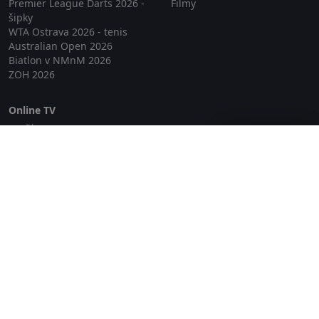
Premier League Darts 2026 -
Filmy
šipky
WTA Ostrava 2026 - tenis
Australian Open 2026
Biatlon v NMnM 2026
ZOH 2026
Online TV
Lepší.TV
Zavřít reklamu
SledovaniTV
Skylink Live TV
Telly
NejPřipojení TV
Poda
Sportovní přenosy
GDPR
Zásady cookies
Redakce
O projektu Zkouknout.cz
Obchodní podmínky
Etický kodex
Kontakt
Copyright © 2026 zkouknout.cz