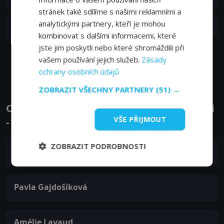
27. 11. 2025
stránek také sdílíme s našimi reklamními a
S01E06
analytickými partnery, kteří je mohou
6. epizoda:
6. epizoda
20. 11. 2025
kombinovat s dalšími informacemi, které
jste jim poskytli nebo které shromáždili při
vašem používání jejich služeb.
Zobrazit další epizody
Zásady
ochrany osobních údajů
ZOBRAZIT VŠECHNY PARTNERY
(51) →
Obsazení filmu nebo pořadu Skočdopolovi
VŠE PŘIJMOUT
- Herci a tvůrci
ZOBRAZIT PODROBNOSTI
Lukáš Příkazký
Pavla Gajdošíková
Amélie Lavaud