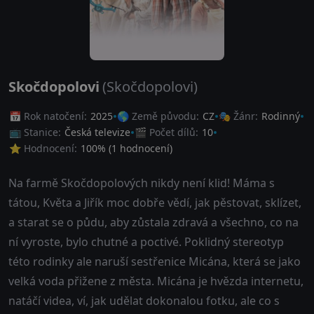
Skočdopolovi
(Skočdopolovi)
📅 Rok natočení:
2025
🌎 Země původu:
CZ
🎭 Žánr:
Rodinný
📺 Stanice:
Česká televize
🎬 Počet dílů:
10
⭐ Hodnocení:
100
% (
1
hodnocení)
Na farmě Skočdopolových nikdy není klid! Máma s
tátou, Květa a Jiřík moc dobře vědí, jak pěstovat, sklízet,
a starat se o půdu, aby zůstala zdravá a všechno, co na
ní vyroste, bylo chutné a poctivé. Poklidný stereotyp
této rodinky ale naruší sestřenice Micána, která se jako
velká voda přižene z města. Micána je hvězda internetu,
natáčí videa, ví, jak udělat dokonalou fotku, ale co s