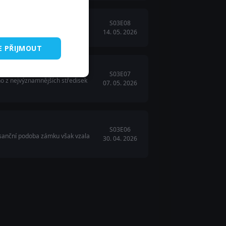
S03E08
14. 05. 2026
E PŘIJMOUT
S03E07
no z nejvýznamnějších středisek
07. 05. 2026
S03E06
nesanční podoba zámku však vzala
30. 04. 2026