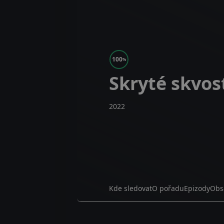
100
%
Skryté skvos
2022
Kde sledovat
O pořadu
Epizody
Obs