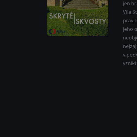
jen hr
Vila S
pravid
jeho o
neobje
nejzaj
v podo
vznik