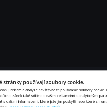
u 19. století, z něj učinili své prázdninové sídlo.
 stránky používají soubory cookie.
bsahu, reklam a analýze návštěvnosti používáme soubory cookie. 
šich stránek také sdílíme s našimi reklamními a analytickými partn
s dalšími informacemi, které jste jim poskytli nebo které shromá
nými jmény dokáží turistům pěkně zamotat hlavu.