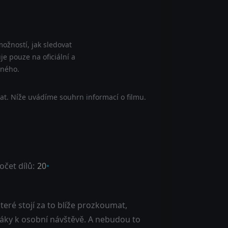
ožností, jak sledovat
je pouze na oficiální a
tného.
at. Níže uvádíme souhrn informací o filmu.
očet dílů:
20
eré stojí za to blíže prozkoumat,
iváky k osobní návštěvě. A nebudou to