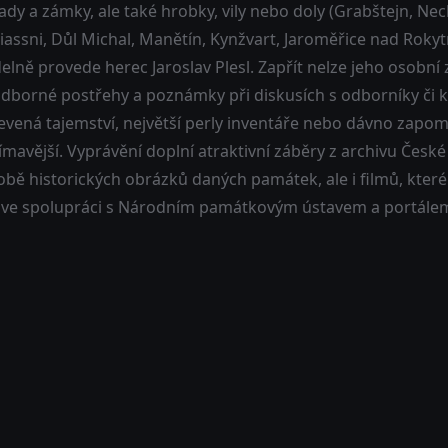
ady a zámky, ale také hrobky, vily nebo doly (Grabštejn, Nec
tiassni, Důl Michal, Manětín, Kynžvart, Jaroměřice nad Roky
elně provede herec Jaroslav Plesl. Zapřít nelze jeho osobní 
dborné postřehy a poznámky při diskusích s odborníky či ka
vená tajemství, největší perly inventáře nebo dávno zapome
ímavější. Vyprávění doplní atraktivní záběry z archivu Česk
bě historických obrázků daných památek, ale i filmů, které
l ve spolupráci s Národním památkovým ústavem a portálem