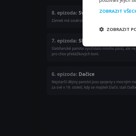
používání jejich s
ZOBRAZIT VŠE
8. epizoda:
Světlá nad Sázavou
Zámek má soukromého vlastníka, který se pokouší 
ZOBRAZIT P
7. epizoda:
Slatiňany
Slatiňanské panství vystřídalo mnoho pánů, ale ne
pro chov překážkových koní.
6. epizoda:
Dačice
Nejstarší dějiny panství jsou spojeny s mocným ro
za své v 19. století, kdy se majiteli Dačic stali Dal