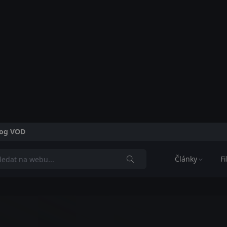
alog VOD
Články
F