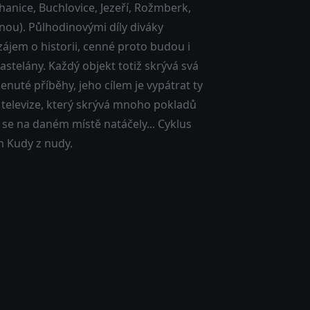
hanice, Buchlovice, Jezeří, Rožmberk,
tnou). Půlhodinovými díly diváky
zájem o historii, cenné proto budou i
stelány. Každý objekt totiž skrývá svá
nuté příběhy, jeho cílem je vypátrat ty
é televize, který skrývá mnoho pokladů
 se na daném místě natáčely... Cyklus
 Kudy z nudy.