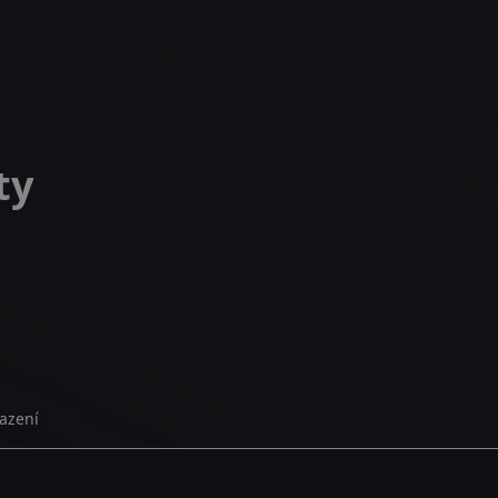
ty
azení