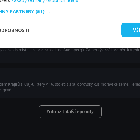
lužeb.
Zásady ochrany osobních údajů
CHNY PARTNERY
(51) →
skloubit bohatou historii výjimečného objektu s jeho současným využitím.
ODROBNOSTI
VŠ
jvíce se do místní historie zapsal rod Auerspergů. Zámecký areál proměnili v jed
dem Krajířů z Krajku, který v 16. století získal obrovský kus moravské země. Re
bergové.
Zobrazit další epizody