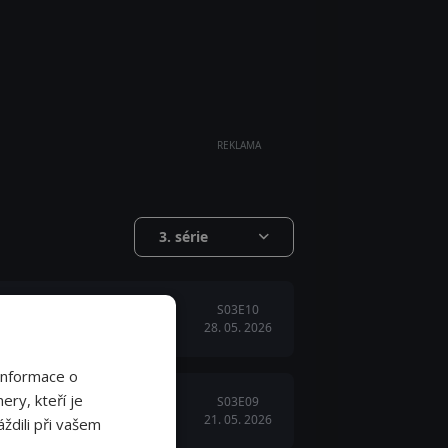
REKLAMA
3. série
S03E10
28. 05. 2026
Informace o
ery, kteří je
S03E09
21. 05. 2026
ždili při vašem