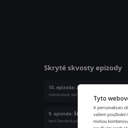
Skryté skvosty epizody
10. epizoda:
Zákupy
Habsburkové, kteří zákupský zámek získali na počátk
Tyto webové
K personalizaci o
9. epizoda:
Šternberk
vašem používání na
mohou kombinovat 
Není Šternberk jako Šternberk! Dva hrady se stej