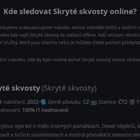
Kde sledovat Skryté skvosty online?
ledujeme a aktualizujeme nabídku online videoték (VOD) a dalších m
nebo kde najít Skryté skvosty ke stažení offline. Náš seznam obsahu
ní služby, které jsou zdarma nebo je můžete získat pomocí předpla
lní nabídku, kde by bylo možné pořad Skryté skvosty online sledov
yté skvosty
(Skryté skvosty)
k natočení:
2022
🌎 Země původu:
CZ
📺 Stanice:
ČT2
🎬 P
dnocení:
100
% (
1
hodnocení)
cyklus vypráví o málo známých památkách. Deset objektů, kt
avit v širších souvislostech a možná přesvědčit televizní d