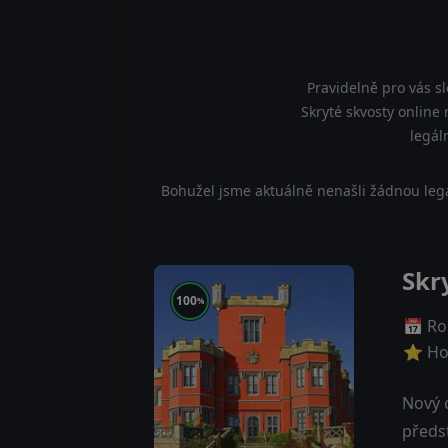
Pravidelně pro vás s
Skryté skvosty online 
legál
Bohužel jsme aktuálně nenašli žádnou legá
Skr
100
%
📅 Ro
⭐ Ho
Nový 
předst