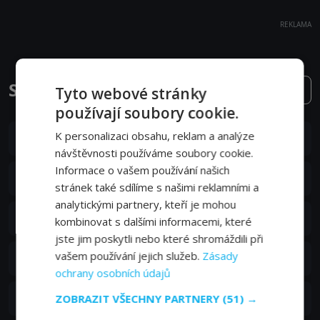
REKLAMA
Slavná alba epizody
10. série
Tyto webové stránky
používají soubory cookie.
S10E14
K personalizaci obsahu, reklam a analýze
14. epizoda:
14. epizoda
08. 10. 2021
návštěvnosti používáme soubory cookie.
Informace o vašem používání našich
S10E13
13. epizoda:
13. epizoda
01. 10. 2021
stránek také sdílíme s našimi reklamními a
analytickými partnery, kteří je mohou
S10E12
12. epizoda:
12. epizoda
kombinovat s dalšími informacemi, které
24. 09. 2021
jste jim poskytli nebo které shromáždili při
S10E11
vašem používání jejich služeb.
Zásady
11. epizoda:
11. epizoda
07. 05. 2021
ochrany osobních údajů
S10E10
ZOBRAZIT VŠECHNY PARTNERY
(51) →
10. epizoda:
10. epizoda
30. 04. 2021