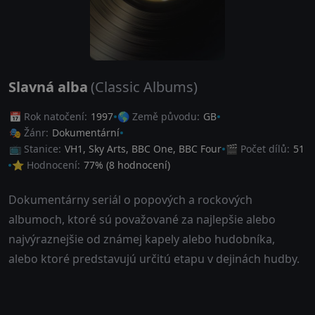
Slavná alba
(Classic Albums)
📅 Rok natočení:
1997
🌎 Země původu:
GB
🎭 Žánr:
Dokumentární
📺 Stanice:
VH1, Sky Arts, BBC One, BBC Four
🎬 Počet dílů:
51
⭐ Hodnocení:
77
% (
8
hodnocení)
Dokumentárny seriál o popových a rockových
albumoch, ktoré sú považované za najlepšie alebo
najvýraznejšie od známej kapely alebo hudobníka,
alebo ktoré predstavujú určitú etapu v dejinách hudby.