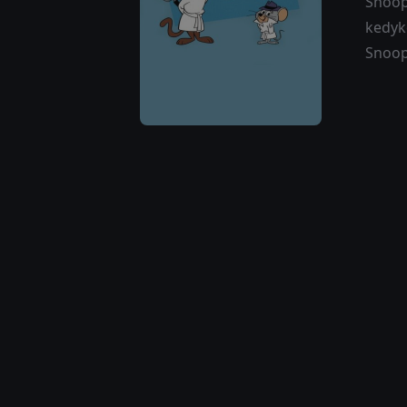
Snoope
kedyk
Snoop