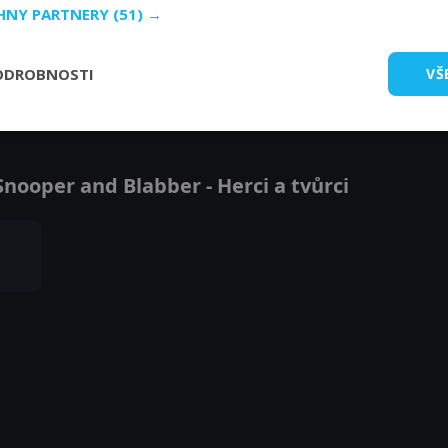
CHNY PARTNERY
(51) →
ODROBNOSTI
VŠ
Zobrazit další epizody
nooper and Blabber - Herci a tvůrci