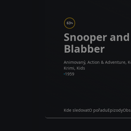
63
%
Snooper and
Blabber
Animovaný, Action & Adventure, 
Krimi, Kids
1959
Kde sledovat
O pořadu
Epizody
Obs