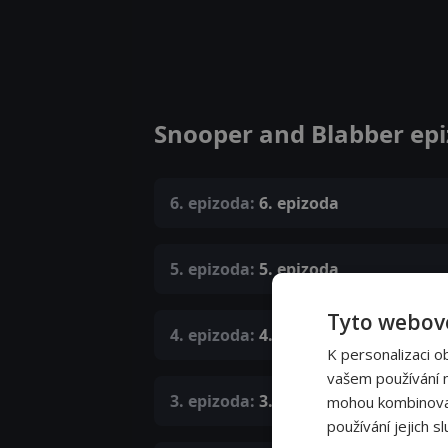
Snooper and Blabber ep
6. epizoda:
6. epizoda
5. epizoda:
5. epizoda
Tyto webové
4. epizoda:
4. epizoda
K personalizaci o
vašem používání na
3. epizoda:
3. epizoda
mohou kombinovat 
používání jejich s