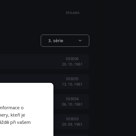
REKLAMA
3. série
S03E06
20. 10. 1961
S03E05
13. 10. 1961
S03E04
06. 10. 1961
Informace o
ery, kteří je
S03E03
ždili při vašem
29. 09. 1961