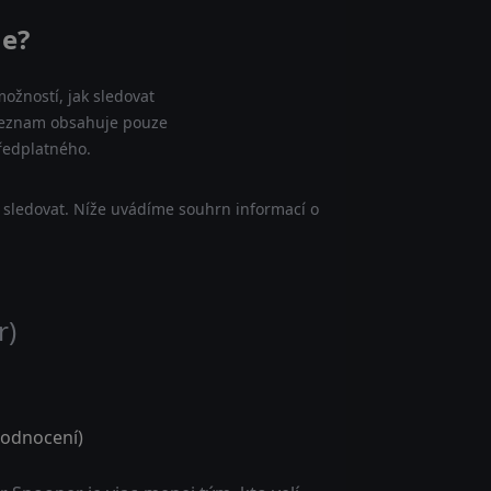
ne?
ožností, jak sledovat
 seznam obsahuje pouze
předplatného.
 sledovat. Níže uvádíme souhrn informací o
r)
odnocení)