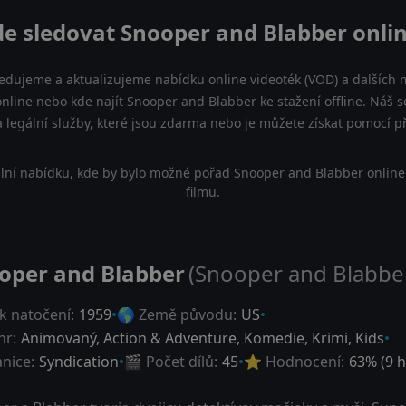
e sledovat Snooper and Blabber onli
ledujeme a aktualizujeme nabídku online videoték (VOD) a dalších m
nline nebo kde najít Snooper and Blabber ke stažení offline. Náš
 a legální služby, které jsou zdarma nebo je můžete získat pomocí 
lní nabídku, kde by bylo možné pořad Snooper and Blabber online
filmu.
oper and Blabber
(Snooper and Blabbe
k natočení:
1959
🌎 Země původu:
US
nr:
Animovaný
,
Action & Adventure
,
Komedie
,
Krimi
,
Kids
anice:
Syndication
🎬 Počet dílů:
45
⭐ Hodnocení:
63
% (
9
h