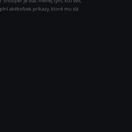
 Snooper je viac-menej tým, kto velí,
plní akékoľvek príkazy, ktoré mu dá