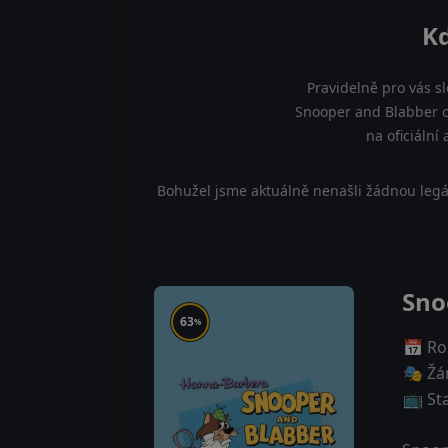
Kd
Pravidelně pro vás s
Snooper and Blabber o
na oficiální
Bohužel jsme aktuálně nenašli žádnou legá
Sno
63
%
📅 Ro
🎭 Žá
📺 St