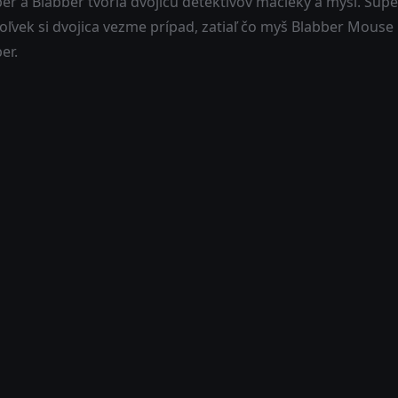
r a Blabber tvoria dvojicu detektívov mačieky a myši. Super
oľvek si dvojica vezme prípad, zatiaľ čo myš Blabber Mouse 
er.