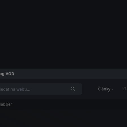
alog VOD
Články
F
labber