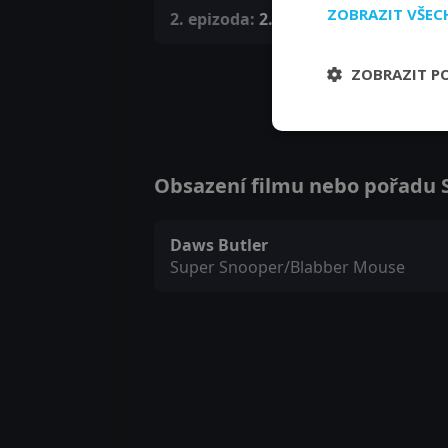
ZOBRAZIT VŠE
2. epizoda:
2. epizoda
ZOBRAZIT P
Obsazení filmu nebo pořadu S
Daws Butler
Super Snooper/Blabber Mouse