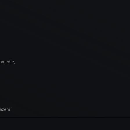
Komedie,
azení