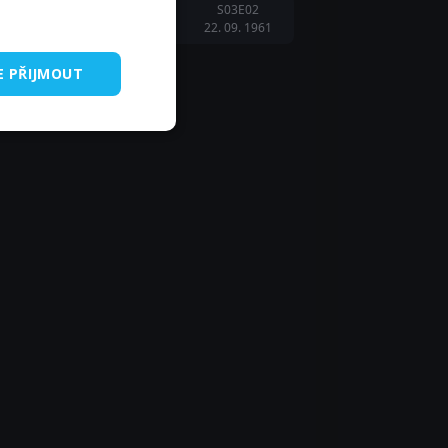
S03E02
22. 09. 1961
E PŘIJMOUT