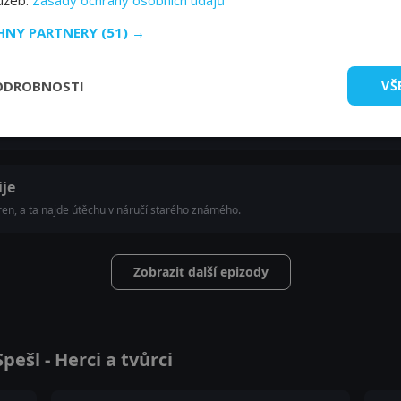
lužeb.
Zásady ochrany osobních údajů
CHNY PARTNERY
(51) →
lo krájet. Ples Crips se neobejde bez trapné chvilky mezi Ryanovými novými kamar
ODROBNOSTI
VŠ
y
nečekanému dilematu. Kim je v maléru a musí se nastěhovat zpátky k rodičům.
je
aren, a ta najde útěchu v náručí starého známého.
Zobrazit další epizody
ešl - Herci a tvůrci