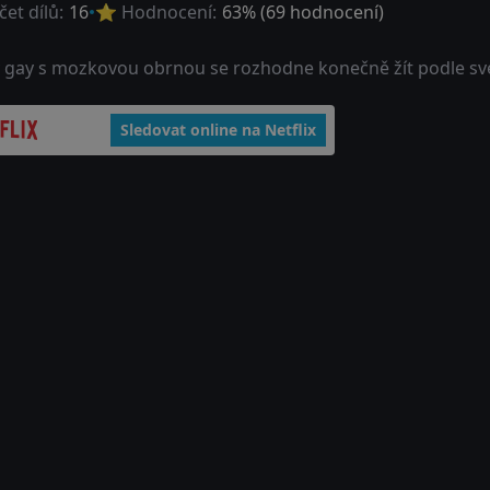
et dílů:
16
⭐ Hodnocení:
63
% (
69
hodnocení)
 gay s mozkovou obrnou se rozhodne konečně žít podle sv
Sledovat online na Netflix