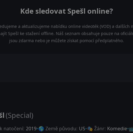
Kde sledovat Spešl online?
ledujeme a aktualizujeme nabídku online videoték (VOD) a dalších m
jít Spešl ke stažení offline. Náš seznam obsahuje pouze na oficiáln
jsou zdarma nebo je můžete získat pomocí předplatného.
šl
(Special)
k natočení:
2019
🌎 Země původu:
US
🎭 Žánr:
Komedie
