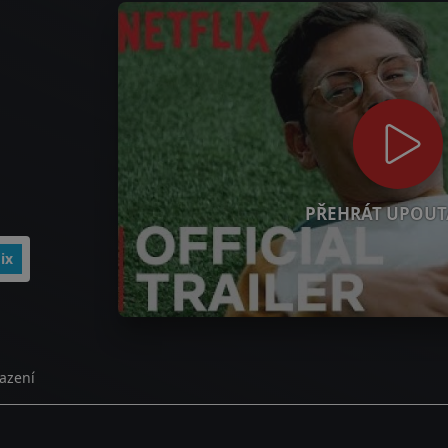
PŘEHRÁT UPOUT
ix
azení