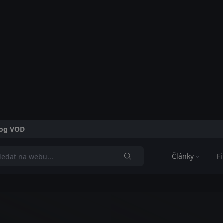
alog VOD
Články
F