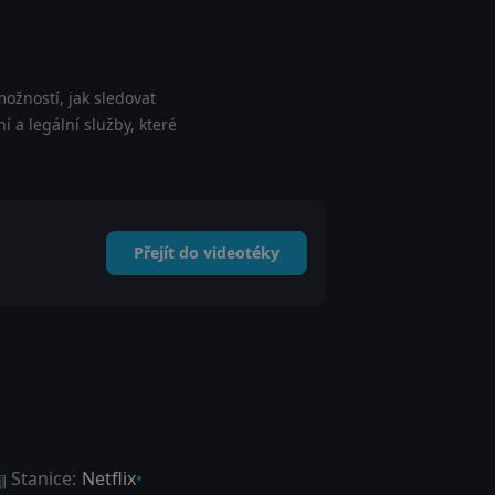
ožností, jak sledovat
í a legální služby, které
Přejít do videotéky
 Stanice:
Netflix