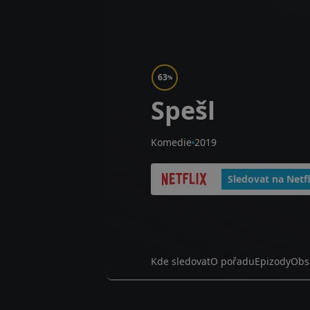
63
%
Spešl
Komedie
2019
Sledovat na Netfl
Kde sledovat
O pořadu
Epizody
Obs