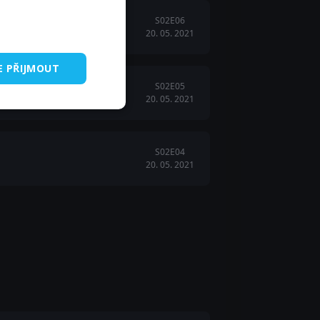
S02E06
20. 05. 2021
ády a jeho přítelem.
E PŘIJMOUT
S02E05
20. 05. 2021
S02E04
20. 05. 2021