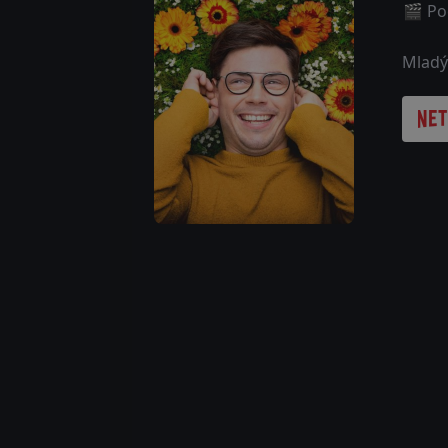
🎬 Poč
Mladý