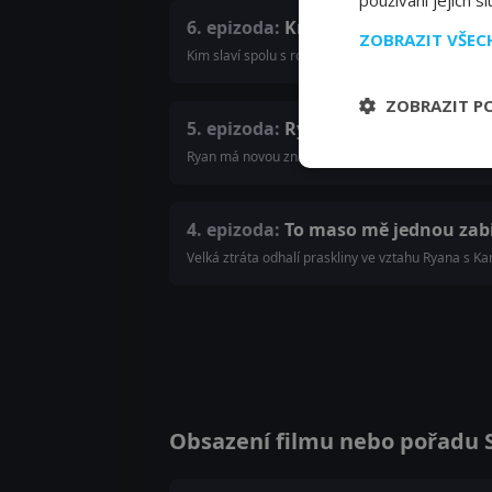
používání jejich s
6. epizoda:
Královny plesu
ZOBRAZIT VŠE
Kim slaví spolu s rodinou Díválí a napětí by se da
ZOBRAZIT P
5. epizoda:
Ryan to táhne s invalid
Ryan má novou známost, ale najednou musí čelit 
4. epizoda:
To maso mě jednou zabi
Velká ztráta odhalí praskliny ve vztahu Ryana s K
Obsazení filmu nebo pořadu Sp