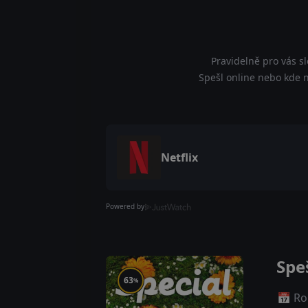
Pravidelně pro vás s
Spešl online nebo kde na
Netflix
Powered by
Spe
63
%
📅 Ro