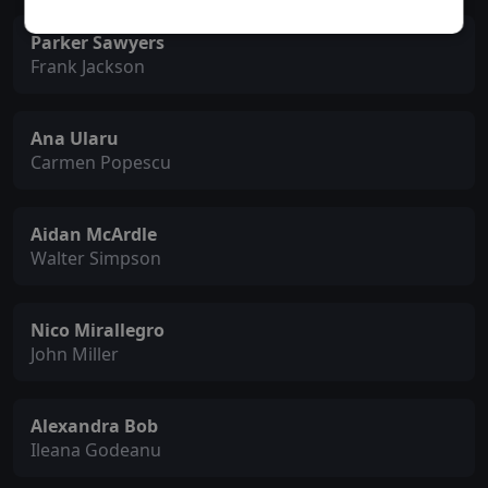
Parker Sawyers
Frank Jackson
Ana Ularu
Carmen Popescu
Aidan McArdle
Walter Simpson
Nico Mirallegro
John Miller
Alexandra Bob
Ileana Godeanu