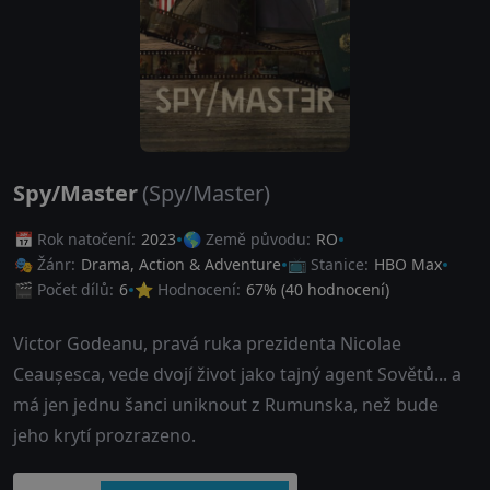
Spy/Master
(Spy/Master)
📅 Rok natočení:
2023
🌎 Země původu:
RO
🎭 Žánr:
Drama
,
Action & Adventure
📺 Stanice:
HBO Max
🎬 Počet dílů:
6
⭐ Hodnocení:
67
% (
40
hodnocení)
Victor Godeanu, pravá ruka prezidenta Nicolae
Ceaușesca, vede dvojí život jako tajný agent Sovětů... a
má jen jednu šanci uniknout z Rumunska, než bude
jeho krytí prozrazeno.