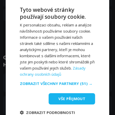
3. epizoda:
3. epizoda
26. 05. 2023
Tyto webové stránky
S01E02
2. epizoda:
2. epizoda
používají soubory cookie.
19. 05. 2023
K personalizaci obsahu, reklam a analýze
návštěvnosti používáme soubory cookie.
Zobrazit další epizody
Informace o vašem používání našich
stránek také sdílíme s našimi reklamními a
analytickými partnery, kteří je mohou
kombinovat s dalšími informacemi, které
Obsazení filmu nebo pořadu Spy/Master -
jste jim poskytli nebo které shromáždili při
Herci a tvůrci
vašem používání jejich služeb.
Zásady
ochrany osobních údajů
Alec Secăreanu
ZOBRAZIT VŠECHNY PARTNERY
(51) →
Victor Godeanu
VŠE PŘIJMOUT
Svenja Jung
Ingrid Von Weizendorff
ZOBRAZIT PODROBNOSTI