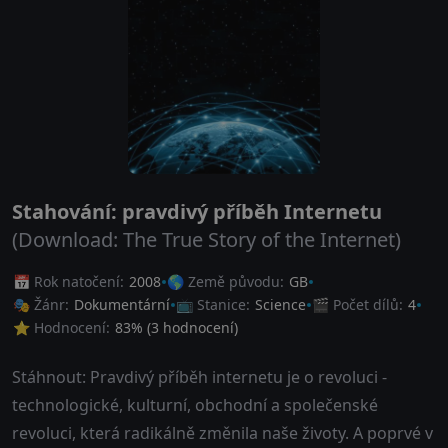
Stahování: pravdivý příběh Internetu
(Download: The True Story of the Internet)
📅 Rok natočení:
2008
🌎 Země původu:
GB
🎭 Žánr:
Dokumentární
📺 Stanice:
Science
🎬 Počet dílů:
4
⭐ Hodnocení:
83
% (
3
hodnocení)
Stáhnout: Pravdivý příběh internetu je o revoluci -
technologické, kulturní, obchodní a společenské
revoluci, která radikálně změnila naše životy. A poprvé v