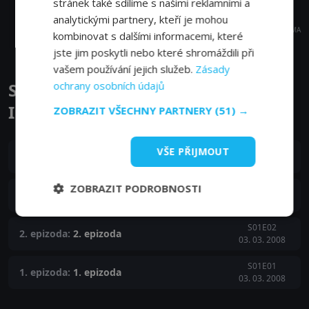
stránek také sdílíme s našimi reklamními a
analytickými partnery, kteří je mohou
REKLAMA
kombinovat s dalšími informacemi, které
jste jim poskytli nebo které shromáždili při
vašem používání jejich služeb.
Zásady
Stahování: pravdivý příběh
ochrany osobních údajů
Internetu epizody
ZOBRAZIT VŠECHNY PARTNERY
(51) →
S01E04
VŠE PŘIJMOUT
4. epizoda:
4. epizoda
04. 03. 2008
ZOBRAZIT PODROBNOSTI
S01E03
3. epizoda:
3. epizoda
04. 03. 2008
S01E02
2. epizoda:
2. epizoda
03. 03. 2008
S01E01
1. epizoda:
1. epizoda
03. 03. 2008