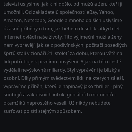
televizi uslyšíme, jak k ní došlo, od mužů a žen, kteří ji
umožnili. Od zakladatelů společností eBay, Yahoo,
Amazon, Netscape, Google a mnoha dalších uslyšíme
úžasné příběhy o tom, jak během deseti krátkých let
internet ovládl naše životy. Tito výjimeční muži a ženy
nám vyprávějí, jak se z podivínských, počítači posedlých
šprtů stali vizionáři 21. století za dobu, kterou většina
lidí potřebuje k prvnímu povýšení. A jak na této cestě
vydělali nevýslovné miliardy. Styl vyprávění je blízký a
osobní. Díky přímým svědectvím lidí, na kterých záleží,
vyprávíme příběh, který je napínavý jako thriller - plný
soubojů a zákulisních intrik, geniálních momentů i
okamžiků naprostého veselí. Už nikdy nebudete
surfovat po síti stejným způsobem.