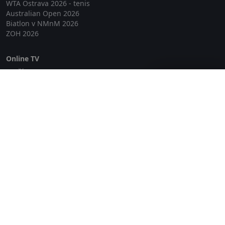
WTA Ostrava 2026 - tenis
Australian Open 2026
Biatlon v NMnM 2026
ZOH 2026
Online TV
Lepší.TV
Zavřít reklamu
SledovaniTV
Skylink Live TV
Telly
NejPřipojení TV
Poda
Sportovní přenosy
GDPR
Zásady cookies
Redakce
O projektu Zkouknout.cz
Obchodní podmínky
Etický kodex
Kontakt
Copyright © 2026 zkouknout.cz
Digitální agentura Smit Media