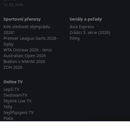
12. 03. 2026
Sportovní přenosy
Seriály a pořady
Kde sledovat olympiádu
Asia Express
2026?
Zrádci 3. série (2026)
Premier League Darts 2026 -
Filmy
šipky
WTA Ostrava 2026 - tenis
Australian Open 2026
Biatlon v NMnM 2026
ZOH 2026
Online TV
Lepší.TV
SledovaniTV
Skylink Live TV
Telly
NejPřipojení TV
Poda
Sportovní přenosy
Zavřít reklamu