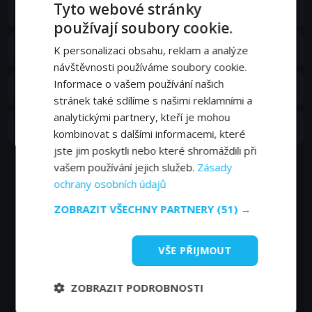
S01E12
Tyto webové stránky
12. epizoda:
Drak
-
používají soubory cookie.
S01E11
11. epizoda:
Vodník Žblažbuňka
K personalizaci obsahu, reklam a analýze
-
návštěvnosti používáme soubory cookie.
S01E10
Informace o vašem používání našich
10. epizoda:
Plivník Krákorka
-
stránek také sdílíme s našimi reklamními a
analytickými partnery, kteří je mohou
S01E09
9. epizoda:
Bílá paní Fridolína
kombinovat s dalšími informacemi, které
-
jste jim poskytli nebo které shromáždili při
vašem používání jejich služeb.
Zásady
Zobrazit další epizody
ochrany osobních údajů
ZOBRAZIT VŠECHNY PARTNERY
(51) →
VŠE PŘIJMOUT
ZOBRAZIT PODROBNOSTI