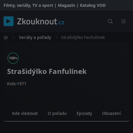
Filmy, seriály, TV a sport | Magazín | Katalog VOD
Seriály a pořady
Strašidýlko Fanfulínek
100
%
Strašidýlko Fanfulínek
Kids
1971
Kde sledovat
O pořadu
Epizody
Obsazení