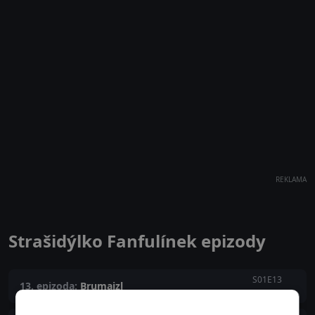
REKLAMA
Strašidýlko Fanfulínek epizody
S01E13
13. epizoda:
Brumajzl
-