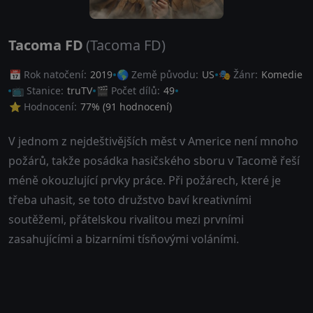
Tacoma FD
(Tacoma FD)
📅 Rok natočení:
2019
🌎 Země původu:
US
🎭 Žánr:
Komedie
📺 Stanice:
truTV
🎬 Počet dílů:
49
⭐ Hodnocení:
77
% (
91
hodnocení)
V jednom z nejdeštivějších měst v Americe není mnoho
požárů, takže posádka hasičského sboru v Tacomě řeší
méně okouzlující prvky práce. Při požárech, které je
třeba uhasit, se toto družstvo baví kreativními
soutěžemi, přátelskou rivalitou mezi prvními
zasahujícími a bizarními tísňovými voláními.