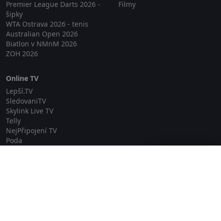
Premier League Darts 2026 -
Filmy
šipky
WTA Ostrava 2026 - tenis
Australian Open 2026
Biatlon v NMnM 2026
ZOH 2026
Online TV
Lepší.TV
SledovaniTV
Skylink Live TV
Telly
NejPřipojení TV
Poda
Sportovní přenosy
Zavřít reklamu
GDPR
Zásady cookies
Redakce
O projektu Zkouknout.cz
Obchodní podmínky
Etický kodex
Kontakt
Copyright © 2026 zkouknout.cz