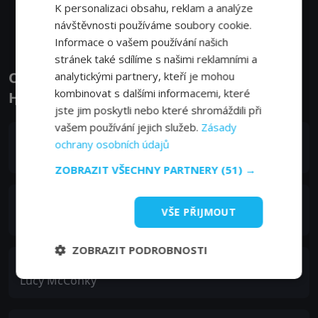
K personalizaci obsahu, reklam a analýze
Zobrazit další epizody
návštěvnosti používáme soubory cookie.
Informace o vašem používání našich
stránek také sdílíme s našimi reklamními a
Obsazení filmu nebo pořadu Tacoma FD -
analytickými partnery, kteří je mohou
kombinovat s dalšími informacemi, které
Herci a tvůrci
jste jim poskytli nebo které shromáždili při
vašem používání jejich služeb.
Zásady
Kevin Heffernan
ochrany osobních údajů
Chief Terry McConky
ZOBRAZIT VŠECHNY PARTNERY
(51) →
Steve Lemme
VŠE PŘIJMOUT
Captain Eddie Penisi
ZOBRAZIT PODROBNOSTI
Hassie Harrison
Lucy McConky