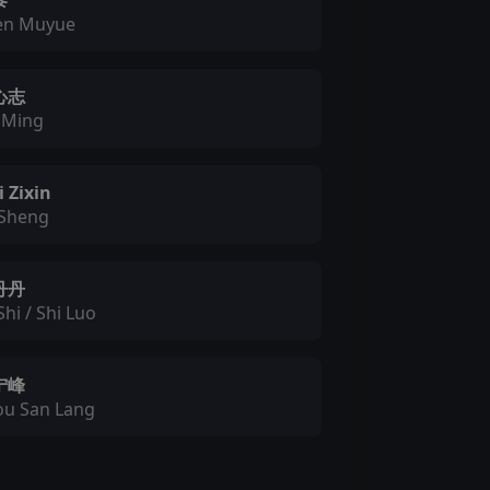
黎
en Muyue
心志
 Ming
 Zixin
 Sheng
丹丹
Shi / Shi Luo
宁峰
ou San Lang