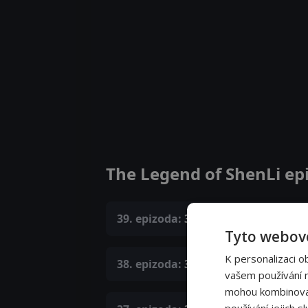
The Legend of ShenLi ep
39. epizoda:
39. epizoda
Tyto webové
K personalizaci o
38. epizoda:
38. epizoda
vašem používání na
mohou kombinovat 