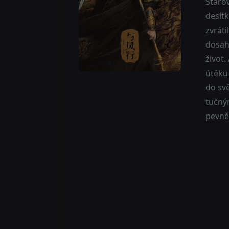
Starov
desít
zvráti
dosah 
život.
útěku
do svě
tučným
pevně