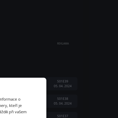
REKLAMA
S01E39
05. 04. 2024
Informace o
S01E38
05. 04. 2024
ery, kteří je
ždili při vašem
S01E37