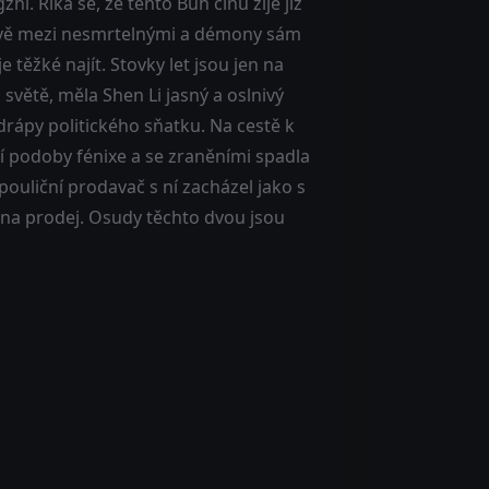
hi. Říká se, že tento Bůh činu žije již
bitvě mezi nesmrtelnými a démony sám
 těžké najít. Stovky let jsou jen na
světě, měla Shen Li jasný a oslnivý
ly drápy politického sňatku. Na cestě k
í podoby fénixe a se zraněními spadla
ouliční prodavač s ní zacházel jako s
e na prodej. Osudy těchto dvou jsou