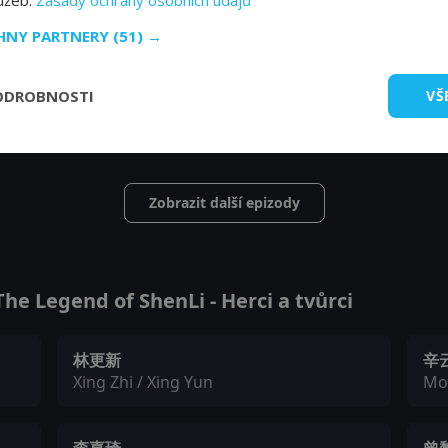
lužeb.
Zásady ochrany osobních údajů
CHNY PARTNERY
(51) →
ODROBNOSTI
VŠ
Zobrazit další epizody
e Legend of ShenLi - Herci a tvůrci
林更新
辛
Xing Zhi / Xing Yun
Mo