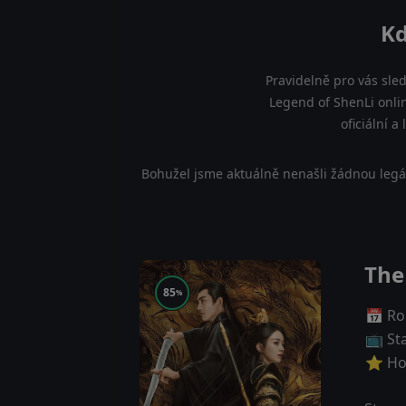
Kd
Pravidelně pro vás sle
Legend of ShenLi onli
oficiální 
Bohužel jsme aktuálně nenašli žádnou legá
The
85
%
📅 Ro
📺 St
⭐ Ho