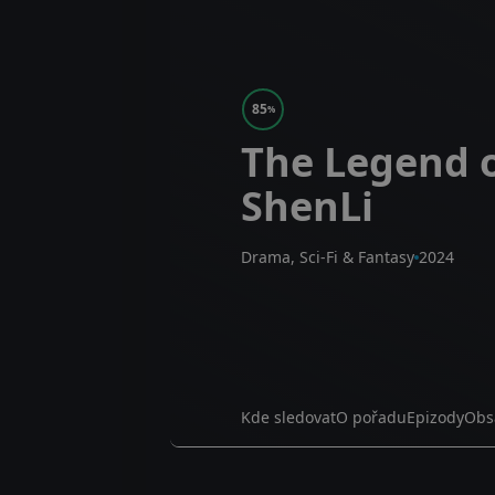
85
%
The Legend 
ShenLi
Drama, Sci-Fi & Fantasy
2024
Kde sledovat
O pořadu
Epizody
Obs