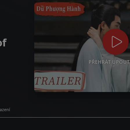
of
PŘEHRÁT UPOUT
azení