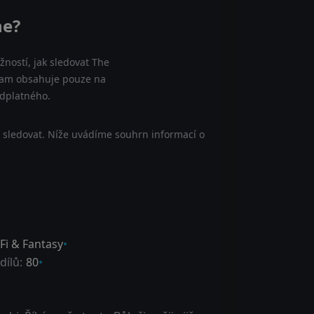
ne?
ností, jak sledovat The
znam obsahuje pouze na
edplatného.
 sledovat. Níže uvádíme souhrn informací o
-Fi & Fantasy
dílů:
80