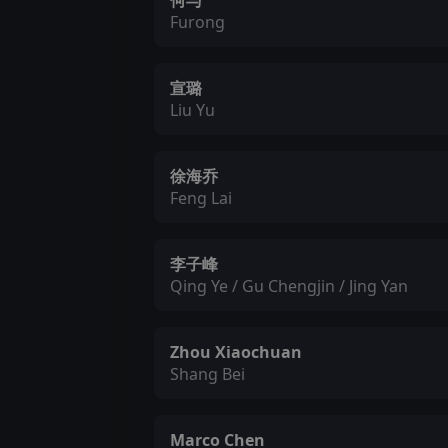
何与
Furong
宣璐
Liu Yu
徐海乔
Feng Lai
李子峰
Qing Ye / Gu Chengjin / Jing Yan
Zhou Xiaochuan
Shang Bei
Marco Chen