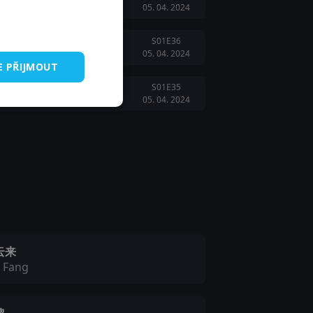
05. 04. 2024
S01E36
05. 04. 2024
E PŘIJMOUT
S01E35
05. 04. 2024
云来
 Fang