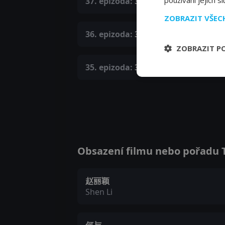
používání jejich s
37. epizoda:
37. epizoda
ZOBRAZIT VŠE
36. epizoda:
36. epizoda
ZOBRAZIT P
35. epizoda:
35. epizoda
Obsazení filmu nebo pořadu Th
赵丽颖
Shen Li