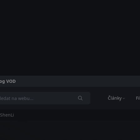
alog VOD
Články
F
 ShenLi