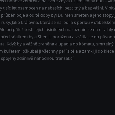
ěcí bohové zemřeli a na světě zbývá už jen jediný bůh – Xingz
ky tisíc let osamocen na nebesích, bezcitný a bez vášní. V 
l průběh boje a od té doby byl Du Men smeten a jeho stopy je
ruky. Jako královna, která se narodila s perlou v ďábelském 
 Ale při příležitosti jejích tisíciletých narozenin se na ni vrh
 před sňatkem byla Shen Li poražena a vrátila se do původn
ta. Když byla vážně zraněna a upadla do kómatu, smrtelný p
 kuřetem, oškubal jí všechny peří z těla a zamkl ji do klec
 spojeny zdánlivě náhodnou transakcí.