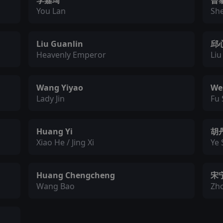
李嘉琦
曾
You Lan
Sh
Liu Guanlin
邱
Heavenly Emperor
Liu
Wang Yiyao
Wei
Lady Jin
Fu
Huang Yi
胡
Xiao He / Jing Xi
Ye 
Huang Chengcheng
宋
Wang Bao
Zh