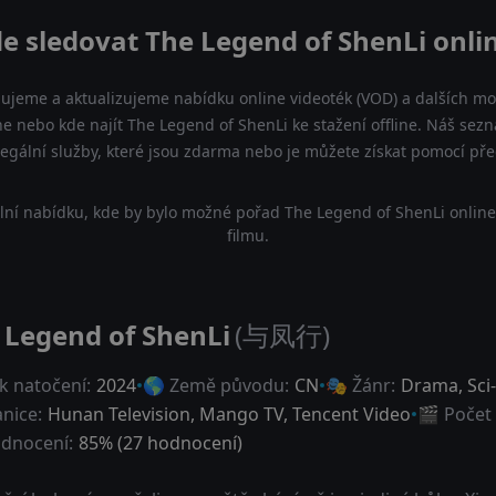
e sledovat The Legend of ShenLi onli
dujeme a aktualizujeme nabídku online videoték (VOD) a dalších mož
ne nebo kde najít The Legend of ShenLi ke stažení offline. Náš se
a legální služby, které jsou zdarma nebo je můžete získat pomocí př
lní nabídku, kde by bylo možné pořad The Legend of ShenLi online
filmu.
 Legend of ShenLi
(与凤行)
k natočení:
2024
🌎 Země původu:
CN
🎭 Žánr:
Drama
,
Sci
anice:
Hunan Television, Mango TV, Tencent Video
🎬 Počet 
dnocení:
85
% (
27
hodnocení)