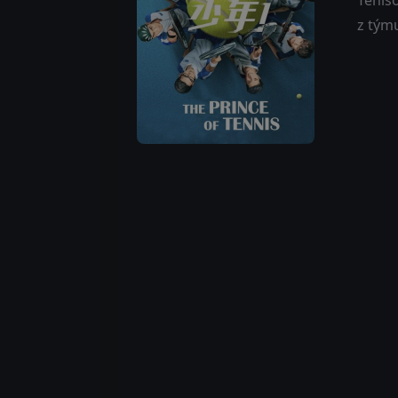
Tenis
z tým