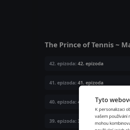
The Prince of Tennis ~ M
42. epizoda:
42. epizoda
41. epizoda:
41. epizoda
Tyto webové
40. epizoda:
40. epizoda
K personalizaci o
vašem používání na
39. epizoda:
39. epizoda
mohou kombinovat 