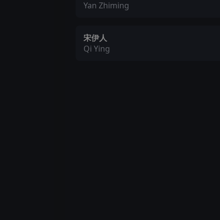
Yan Zhiming
宋伊人
Qi Ying