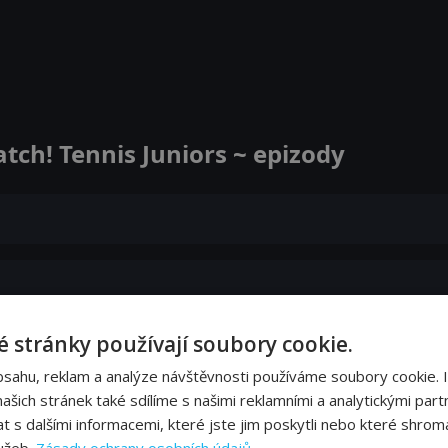
atch! Tennis Juniors ~ epizody
 stránky používají soubory cookie.
bsahu, reklam a analýze návštěvnosti používáme soubory cookie. 
šich stránek také sdílíme s našimi reklamními a analytickými partn
s dalšími informacemi, které jste jim poskytli nebo které shromá