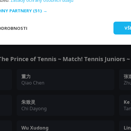
lužeb.
Zásady ochrany osobních údajů
CHNY PARTNERY
(51) →
ODROBNOSTI
VŠ
Zobrazit další epizody
e Prince of Tennis ~ Match! Tennis Juniors ~ -
董力
张
Qiao Chen
Zh
朱致灵
Ke
Chi Dayong
Tan
Wu Xudong
Li