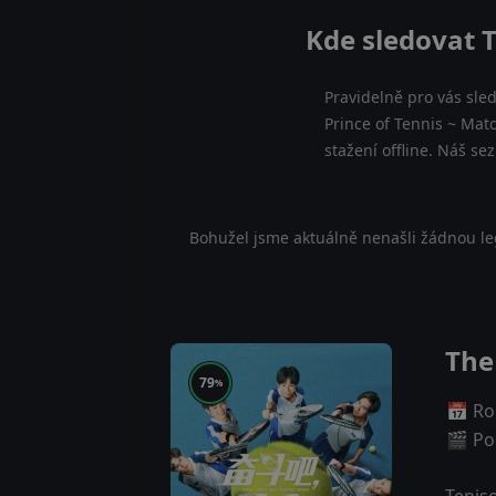
Kde sledovat T
Pravidelně pro vás sle
Prince of Tennis ~ Matc
stažení offline. Náš se
Bohužel jsme aktuálně nenašli žádnou leg
The
79
%
📅 Ro
🎬 Poč