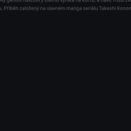
ový génius navzdory všemu vyniká na kurtu, a navíc musí zvl
u. Příběh založený na slavném manga seriálu Takeshi Kono