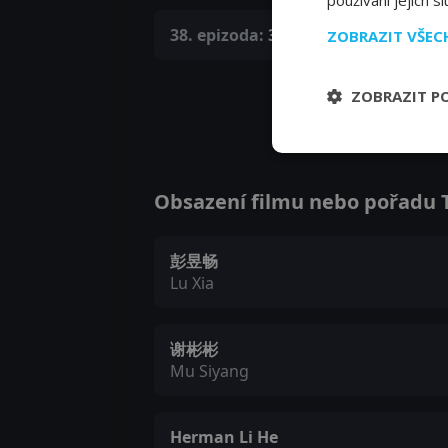
používání jejich s
38. epizoda:
38. epizoda
ZOBRAZIT VŠE
ZOBRAZIT P
Obsazení filmu nebo pořadu Th
彭昱畅
Lu Xia
谢彬彬
Mu Siyang
Herman Li He