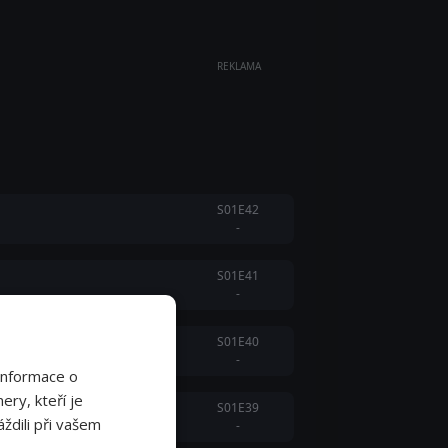
REKLAMA
S01E42
-
S01E41
-
S01E40
-
Informace o
ery, kteří je
S01E39
ždili při vašem
-