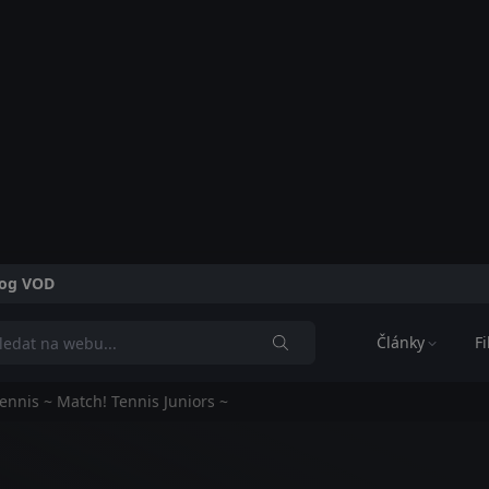
alog VOD
Články
F
Tennis ~ Match! Tennis Juniors ~