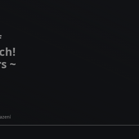
f
ch!
s ~
azení