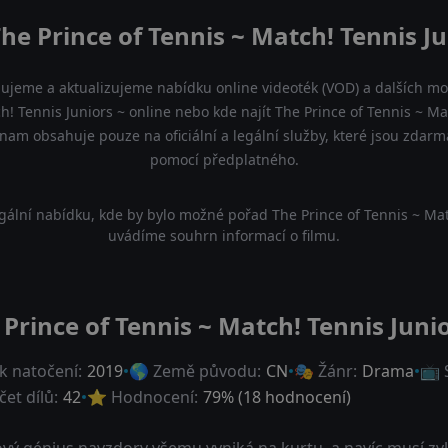
he Prince of Tennis ~ Match! Tennis Ju
dujeme a aktualizujeme nabídku online videoték (VOD) a dalších mož
h! Tennis Juniors ~ online nebo kde najít The Prince of Tennis ~ Ma
znam obsahuje pouze na oficiální a legální služby, které jsou zdar
pomocí předplatného.
ální nabídku, kde by bylo možné pořad The Prince of Tennis ~ Matc
uvádíme souhrn informací o filmu.
 Prince of Tennis ~ Match! Tennis Junio
k natočení:
2019
🌎 Země původu:
CN
🎭 Žánr:
Drama
📺 
et dílů:
42
⭐ Hodnocení:
79
% (
18
hodnocení)