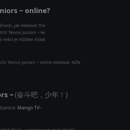
niors ~ online?
ností, jak sledovat The
tch! Tennis Juniors ~ ke
ma nebo je můžete získat
h! Tennis Juniors ~ online sledovat. Níže
rs ~
(奋斗吧，少年！)
Stanice:
Mango TV