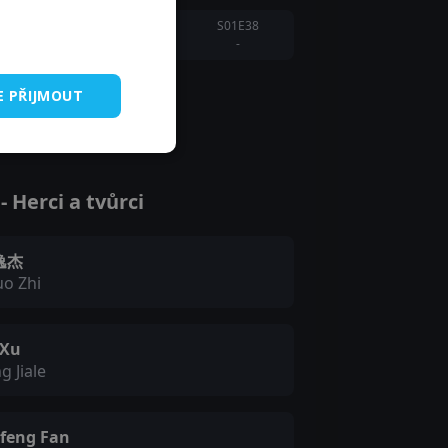
S01E38
-
E PŘIJMOUT
 Herci a tvůrci
逸杰
uo Zhi
 Xu
g Jiale
nfeng Fan