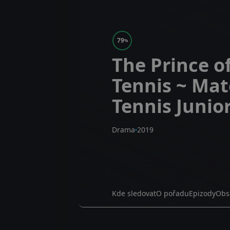
79
%
The Prince o
Tennis ~ Mat
Tennis Junior
Drama
2019
Kde sledovat
O pořadu
Epizody
Obs