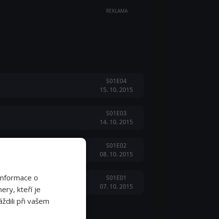
REKLAMA
S01E04
15. 10. 2015
S01E03
14. 10. 2015
S01E02
08. 10. 2015
Informace o
S01E01
07. 10. 2015
ery, kteří je
ždili při vašem