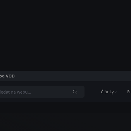
alog VOD
Články
F