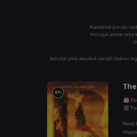
Pravidelně pro vás sle
Principal online nebo k
s
Bohužel jsme aktuálně nenašli žádnou legá
The
61
%
📅 Ro
🎬 Poč
Nový ř
Hlavn