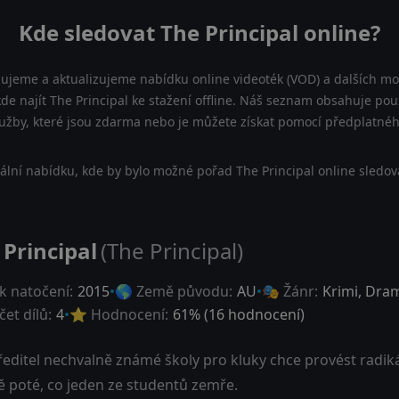
Kde sledovat The Principal online?
dujeme a aktualizujeme nabídku online videoték (VOD) a dalších mož
de najít The Principal ke stažení offline. Náš seznam obsahuje pouz
lužby, které jsou zdarma nebo je můžete získat pomocí předplatnéh
lní nabídku, kde by bylo možné pořad The Principal online sledov
 Principal
(The Principal)
k natočení:
2015
🌎 Země původu:
AU
🎭 Žánr:
Krimi
,
Dra
et dílů:
4
⭐ Hodnocení:
61
% (
16
hodnocení)
editel nechvalně známé školy pro kluky chce provést radikáln
ě poté, co jeden ze studentů zemře.