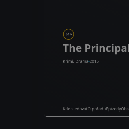
61
%
The Principa
Krimi, Drama
2015
Kde sledovat
O pořadu
Epizody
Obs