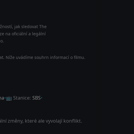
ností, jak sledovat The
e na oficiální a legální
o.
at. Níže uvádíme souhrn informací o filmu.
ma
📺 Stanice:
SBS
í změny, které ale vyvolají konflikt.