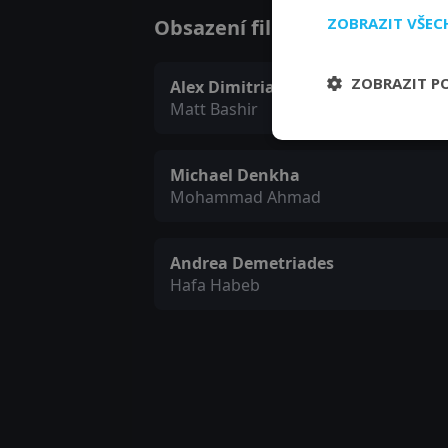
ZOBRAZIT VŠE
Obsazení filmu nebo pořadu Th
ZOBRAZIT P
Alex Dimitriades
Matt Bashir
Michael Denkha
Mohammad Ahmad
Andrea Demetriades
Hafa Habeb