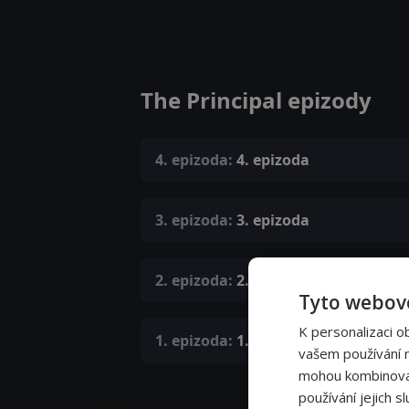
The Principal epizody
4. epizoda:
4. epizoda
3. epizoda:
3. epizoda
2. epizoda:
2. epizoda
Tyto webové
K personalizaci o
1. epizoda:
1. epizoda
vašem používání na
mohou kombinovat 
používání jejich s