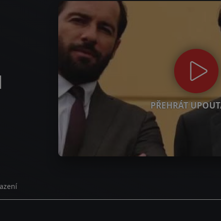
l
PŘEHRÁT UPOUT
azení