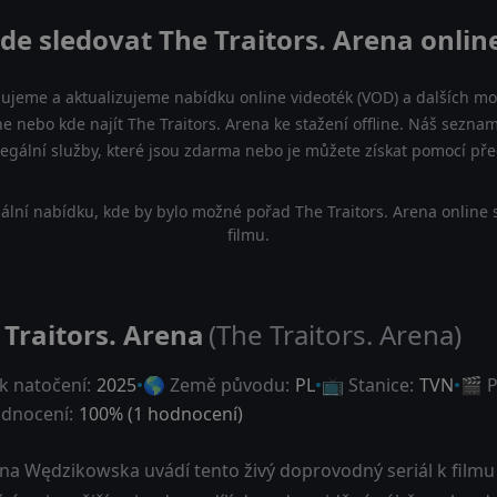
de sledovat The Traitors. Arena onlin
dujeme a aktualizujeme nabídku online videoték (VOD) a dalších mož
ine nebo kde najít The Traitors. Arena ke stažení offline. Náš sezn
a legální služby, které jsou zdarma nebo je můžete získat pomocí př
ální nabídku, kde by bylo možné pořad The Traitors. Arena online 
filmu.
 Traitors. Arena
(The Traitors. Arena)
k natočení:
2025
🌎 Země původu:
PL
📺 Stanice:
TVN
🎬 P
dnocení:
100
% (
1
hodnocení)
a Wędzikowska uvádí tento živý doprovodný seriál k filmu Z