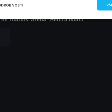
ODROBNOSTI
VŠ
e Traitors. Arena - Herci a tvůrci