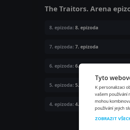
The Traitors. Arena epiz
8. epizoda:
8. epizoda
7. epizoda:
7. epizoda
6. epizoda:
6. epizoda
Tyto webové
5. epizoda:
5. epizoda
K personalizaci o
vašem používání na
mohou kombinovat 
4. epizoda:
4. epizoda
používání jejich s
ZOBRAZIT VŠE