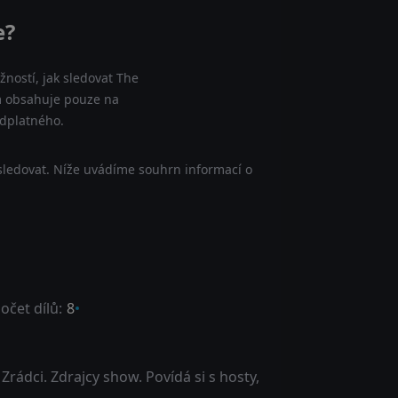
e?
ností, jak sledovat The
am obsahuje pouze na
edplatného.
sledovat. Níže uvádíme souhrn informací o
očet dílů:
8
rádci. Zdrajcy show. Povídá si s hosty,