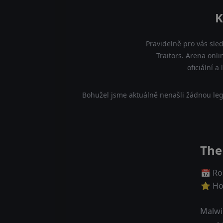
K
Pravidelně pro vás sle
Traitors. Arena onl
oficiální 
Bohužel jsme aktuálně nenašli žádnou leg
The
📅 Ro
⭐ Ho
Malwin