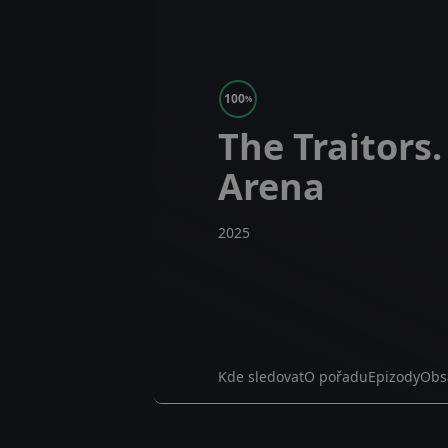
100
%
The Traitors.
Arena
2025
Kde sledovat
O pořadu
Epizody
Obs