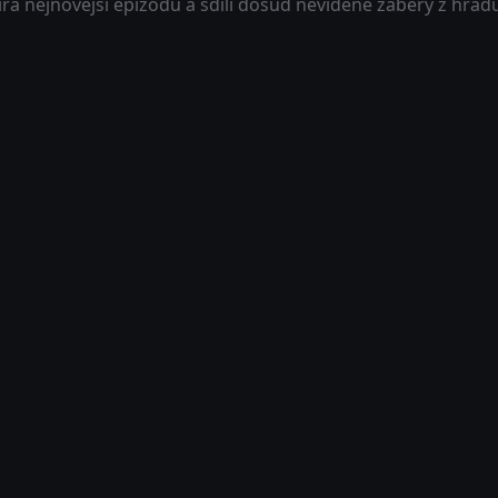
rá nejnovější epizodu a sdílí dosud neviděné záběry z hrad