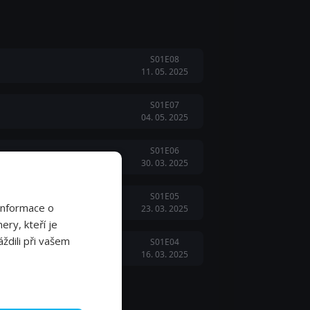
S01E08
11. 05. 2025
S01E07
04. 05. 2025
S01E06
30. 03. 2025
S01E05
Informace o
23. 03. 2025
ery, kteří je
ždili při vašem
S01E04
16. 03. 2025