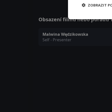
ZOBRAZIT P
Obsazení filmu nebo pořadu Th
Malwina Wędzikowska
Self - Presenter