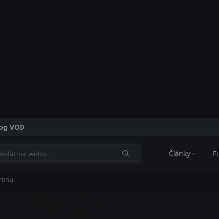
alog VOD
Články
F
Arena