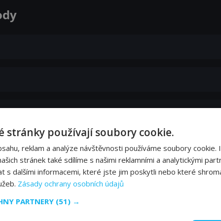
ody
 stránky používají soubory cookie.
bsahu, reklam a analýze návštěvnosti používáme soubory cookie. 
šich stránek také sdílíme s našimi reklamními a analytickými partn
s dalšími informacemi, které jste jim poskytli nebo které shromá
lužeb.
Zásady ochrany osobních údajů
CHNY PARTNERY
(51) →
Zobrazit další epizody