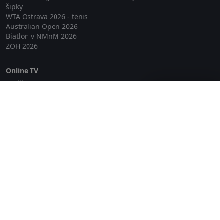
šipky
WTA Ostrava 2026 - tenis
Australian Open 2026
Biatlon v NMnM 2026
ZOH 2026
Online TV
Lepší.TV
Zavřít reklamu
SledovaniTV
Skylink Live TV
Telly
NejPřipojení TV
Poda
Sportovní přenosy
GDPR
Zásady cookies
Redakce
O projektu Zkouknout.cz
Obchodní podmínky
Etický kodex
Kontakt
Copyright © 2026 zkouknout.cz