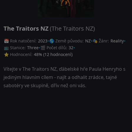
The Traitors NZ
(The Traitors NZ)
📅 Rok natočení:
2023
🌎 Země původu:
NZ
🎭 Žánr:
Reality
📺 Stanice:
Three
🎬 Počet dílů:
32
⭐ Hodnocení:
48
% (
12
hodnocení)
Vítejte v The Traitors NZ, ďábelské hře Paula Henryho s
jediným hlavním cílem - najít a odhalit zrádce, tajné
sabotéry ve skupině, dřív než oni vás.