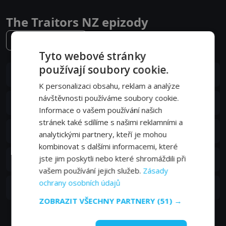
The Traitors NZ epizody
3. série
Tyto webové stránky
používají soubory cookie.
S03E10
10. epizoda:
10. epizoda
29. 06. 2026
K personalizaci obsahu, reklam a analýze
návštěvnosti používáme soubory cookie.
S03E09
9. epizoda:
9. epizoda
28. 06. 2026
Informace o vašem používání našich
stránek také sdílíme s našimi reklamními a
S03E08
8. epizoda:
8. epizoda
analytickými partnery, kteří je mohou
22. 06. 2026
kombinovat s dalšími informacemi, které
S03E07
jste jim poskytli nebo které shromáždili při
7. epizoda:
7. epizoda
21. 06. 2026
vašem používání jejich služeb.
Zásady
ochrany osobních údajů
S03E06
6. epizoda:
6. epizoda
15. 06. 2026
ZOBRAZIT VŠECHNY PARTNERY
(51) →
Zobrazit další epizody