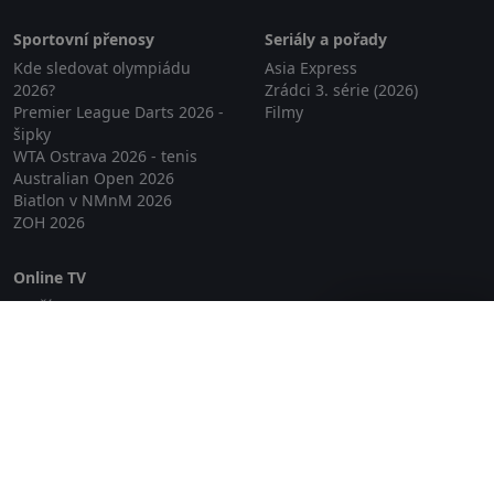
Sportovní přenosy
Seriály a pořady
Kde sledovat olympiádu
Asia Express
2026?
Zrádci 3. série (2026)
Premier League Darts 2026 -
Filmy
šipky
WTA Ostrava 2026 - tenis
Australian Open 2026
Biatlon v NMnM 2026
ZOH 2026
Online TV
Lepší.TV
Zavřít reklamu
SledovaniTV
Skylink Live TV
Telly
NejPřipojení TV
Poda
Sportovní přenosy