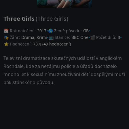
Three Girls
(Three Girls)
📅 Rok natočení:
2017
🌎 Země původu:
GB
🎭 Žánr:
Drama
,
Krimi
📺 Stanice:
BBC One
🎬 Počet dílů:
3
⭐ Hodnocení:
73
% (
49
hodnocení)
Televizní dramatizace skutečných událostí v anglickém
Rochdale, kde za nezájmu policie a úřadů docházelo
mnoho let k sexuálnímu zneužívání dětí dospělými muži
pákistánského původu.