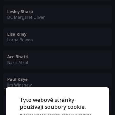
Lesley Sharp
DC Margaret Oliver
Lisa Riley
Lorna Bowen
Ace Bhatti
Nazir Afzal
Paul Kaye
Jim Winshaw
Tyto webové stránky
Jill Halfpenny
používají soubory cookie.
Julie Winshaw
K personalizaci obsahu, reklam a analýze