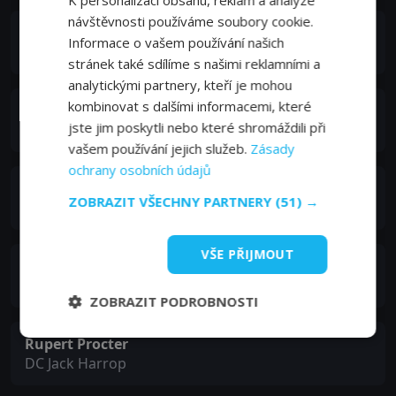
návštěvnosti používáme soubory cookie.
Ria Zmitrowicz
Informace o vašem používání našich
Amber Bowen
stránek také sdílíme s našimi reklamními a
analytickými partnery, kteří je mohou
kombinovat s dalšími informacemi, které
Molly Windsor
jste jim poskytli nebo které shromáždili při
Holly Winshaw
vašem používání jejich služeb.
Zásady
ochrany osobních údajů
Liv Hill
ZOBRAZIT VŠECHNY PARTNERY
(51) →
Ruby Bowen
VŠE PŘIJMOUT
Peter Singh
Mr. Nadin
ZOBRAZIT PODROBNOSTI
Rupert Procter
DC Jack Harrop