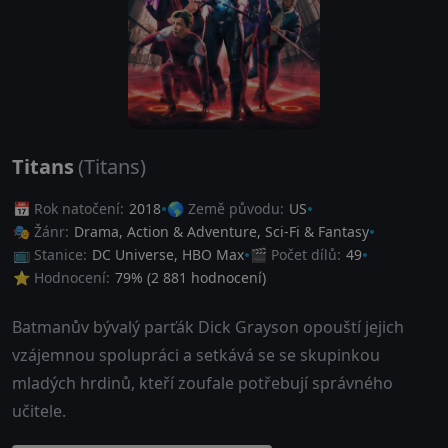
Titans
(Titans)
📅 Rok natočení:
2018
🌎 Země původu:
US
🎭 Žánr:
Drama
,
Action & Adventure
,
Sci-Fi & Fantasy
📺 Stanice:
DC Universe, HBO Max
🎬 Počet dílů:
49
⭐ Hodnocení:
79
% (
2 881
hodnocení)
Batmanův bývalý parťák Dick Grayson opouští jejich
vzájemnou spolupráci a setkává se se skupinkou
mladých hrdinů, kteří zoufale potřebují správného
učitele.