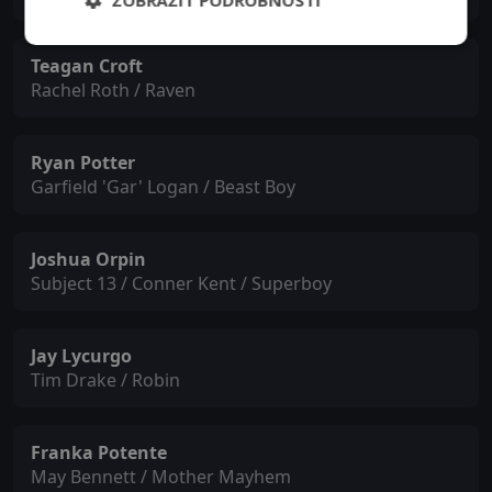
ZOBRAZIT PODROBNOSTI
Teagan Croft
Rachel Roth / Raven
Ryan Potter
Garfield 'Gar' Logan / Beast Boy
Joshua Orpin
Subject 13 / Conner Kent / Superboy
Jay Lycurgo
Tim Drake / Robin
Franka Potente
May Bennett / Mother Mayhem