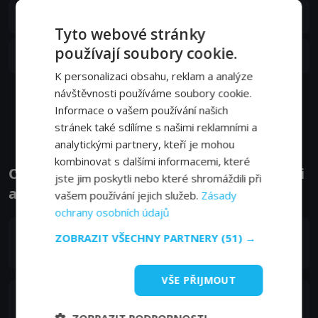
S04E09
9. epizoda:
Hele vole, kde mám Gara?
20. 04. 2023
Tyto webové stránky
používají soubory cookie.
S04E08
8. epizoda:
Dick a Carol a Ted a Kory
13. 04. 2023
K personalizaci obsahu, reklam a analýze
návštěvnosti používáme soubory cookie.
Zobrazit další epizody
Informace o vašem používání našich
stránek také sdílíme s našimi reklamními a
analytickými partnery, kteří je mohou
kombinovat s dalšími informacemi, které
Obsazení filmu nebo pořadu Titans - Herci
jste jim poskytli nebo které shromáždili při
a tvůrci
vašem používání jejich služeb.
Zásady
ochrany osobních údajů
Brenton Thwaites
ZOBRAZIT VŠECHNY PARTNERY
(51) →
Dick Grayson / Robin / Nightwing
VŠE PŘIJMOUT
Anna Diop
Koriand'r / Kory Anders / Starfire