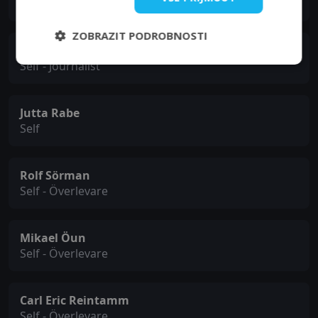
Self
ZOBRAZIT PODROBNOSTI
Henrik Evertsson
Self - Journalist
Jutta Rabe
Self
Rolf Sörman
Self - Överlevare
Mikael Öun
Self - Överlevare
Carl Eric Reintamm
Self - Överlevare