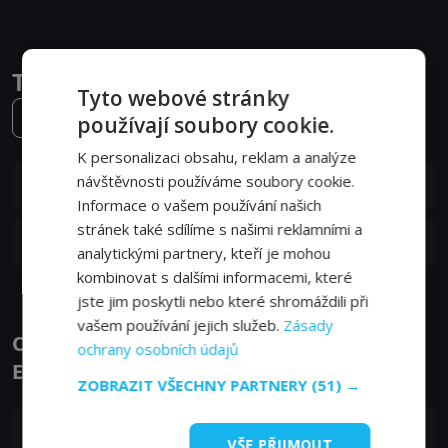
Trajekt Estonia epizody
Tyto webové stránky
2. série
používají soubory cookie.
K personalizaci obsahu, reklam a analýze
S02E02
návštěvnosti používáme soubory cookie.
2. epizoda:
2. epizoda
19. 06. 2022
Informace o vašem používání našich
stránek také sdílíme s našimi reklamními a
S02E01
1. epizoda:
1. epizoda
19. 06. 2022
analytickými partnery, kteří je mohou
kombinovat s dalšími informacemi, které
jste jim poskytli nebo které shromáždili při
vašem používání jejich služeb.
Zásady
Obsazení filmu nebo pořadu Trajekt
ochrany osobních údajů
Estonia - Herci a tvůrci
ZOBRAZIT VŠECHNY PARTNERY
(51) →
Lars Borgnäs
VŠE PŘIJMOUT