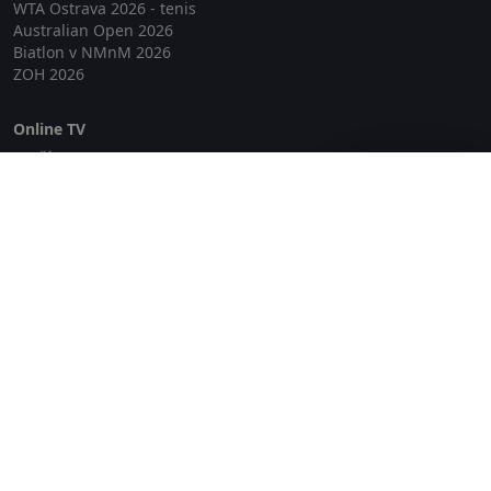
WTA Ostrava 2026 - tenis
Australian Open 2026
Biatlon v NMnM 2026
ZOH 2026
Online TV
Lepší.TV
Zavřít reklamu
SledovaniTV
Skylink Live TV
Telly
NejPřipojení TV
Poda
Sportovní přenosy
GDPR
Zásady cookies
Redakce
O projektu Zkouknout.cz
Obchodní podmínky
Etický kodex
Kontakt
Copyright © 2026 zkouknout.cz
Digitální agentura Smit Media