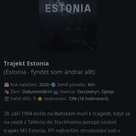
Trajekt Estonia
(Estonia - fyndet som ändrar allt)
📅 Rok natočení:
2020
🌎 Země původu:
NO
🎭 Žánr:
Dokumentární
📺 Stanice:
Discovery+, Dplay
🎬 Počet dílů:
7
⭐ Hodnocení:
73
% (
18
hodnocení)
28. září 1994 došlo na Baltském moři k tragédii, když se
na cestě z Tallinnu do Stockholmu potopil osobní
trajekt MS Estonia. Při nejhorším ztroskotání lodi v