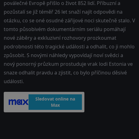
poválečné Evropě přišlo o život 852 lidí. Příbuzní a
pozůstalí se již téměř 26 let snaží najít odpovědi na
otázku, co se oné osudné zářijové noci skutečně stalo. V
tomto působivém dokumentárním seriálu pomáhají
nové záběry a exkluzivní rozhovory prozkoumat
podrobnosti této tragické události a odhalit, co ji mohlo
způsobit. S novými náhledy vypovídají noví svědci a
nový ponorný průzkum prostuduje vrak lodi Estonia ve
snaze odhalit pravdu a zjistit, co bylo příčinou děsivé
události.
Sledovat online na
Max