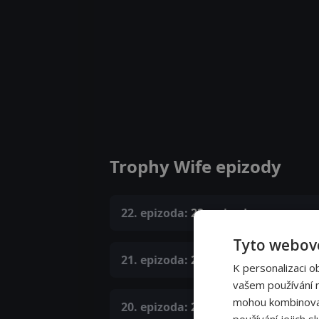
Trophy Wife epizody
22. epizoda:
22. epizoda
Tyto webové
21. epizoda:
21. epizoda
K personalizaci o
vašem používání na
mohou kombinovat 
20. epizoda:
20. epizoda