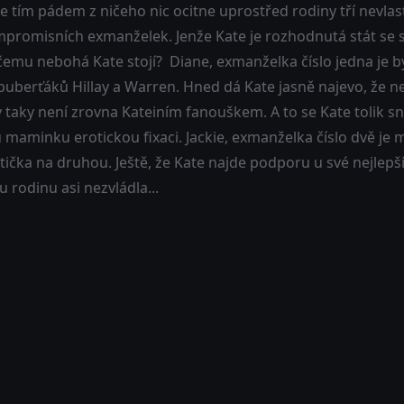
e tím pádem z ničeho nic ocitne uprostřed rodiny tří nevlas
romisních exmanželek. Jenže Kate je rozhodnutá stát se sou
 čemu nebohá Kate stojí? Diane, exmanželka číslo jedna je 
uberťáků Hillay a Warren. Hned dá Kate jasně najevo, že nes
y taky není zrovna Kateiním fanouškem. A to se Kate tolik s
maminku erotickou fixaci. Jackie, exmanželka číslo dvě je 
tička na druhou. Ještě, že Kate najde podporu u své nejlepš
u rodinu asi nezvládla...