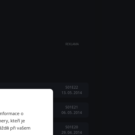
REKLAMA
S01E22
13. 05. 2014
S01E21
06. 05. 2014
Informace o
ery, kteří je
S01E20
ždili při vašem
29. 04. 2014