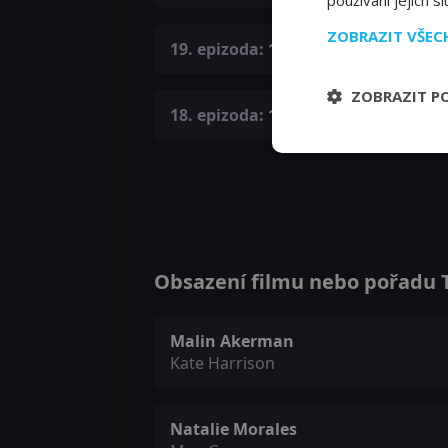
používání jejich s
ZOBRAZIT VŠE
19. epizoda:
19. epizoda
ZOBRAZIT P
18. epizoda:
18. epizoda
Obsazení filmu nebo pořadu Tr
Malin Akerman
Kate Harrison
Natalie Morales