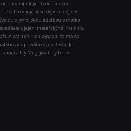
tních manipulujících dětí a dvou
částí rodiny, ať se děje co děje. A
bývalou olympijskou atletkou a matka
ouhlasí s jejími mateřskými instinkty.
naží. A Warren? Ten vypadá, že má na
matkou adoptivního syna Berta. Je
í kamarádky Meg, jinak by tuhle