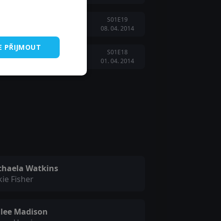
S01E19
08. 04. 2014
E PŘIJMOUT
S01E18
01. 04. 2014
chaela Watkins
kie Fisher
ilee Madison