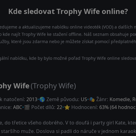
Kde sledovat Trophy Wife online?
ledujeme a aktualizujeme nabídku online videoték (VOD) a dalších m
 kde najít Trophy Wife ke stažení offline. Náš seznam obsahuje pouz
lužby, které jsou zdarma nebo je můžete získat pomocí předplatnéh
ální nabídku, kde by bylo možné pořad Trophy Wife online sledova
phy Wife
(Trophy Wife)
k natočení:
2013
🌎 Země původu:
US
🎭 Žánr:
Komedie
,
R
anice:
ABC
🎬 Počet dílů:
22
⭐ Hodnocení:
63
% (
64
hodnoce
e, do třetice všeho dobrého. V to doufá i party girl Kate, kt
staršího muže. Doslova si padli do náruče v jednom karaoke 