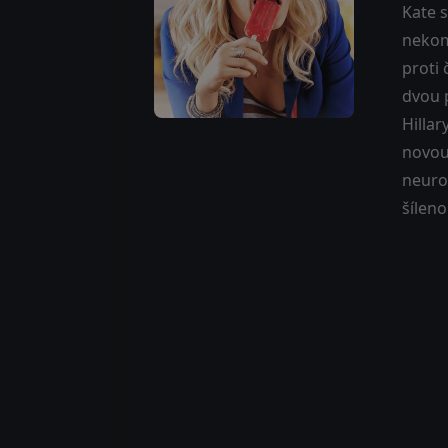
Kate s
nekomp
proti
dvou p
Hillar
novou 
neuro
šíleno