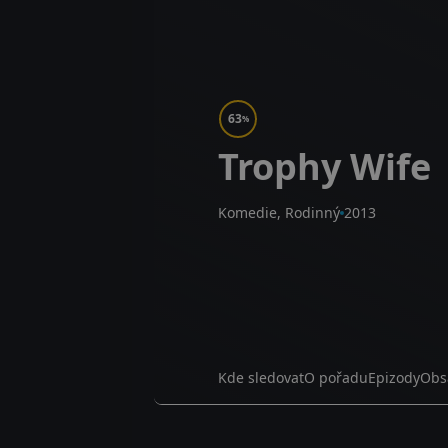
63
%
Trophy Wife
Komedie, Rodinný
2013
Kde sledovat
O pořadu
Epizody
Obs