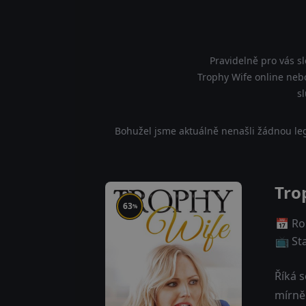
Pravidelně pro vás s
Trophy Wife online nebo
s
Bohužel jsme aktuálně nenašli žádnou leg
Tro
63
%
📅 Ro
📺 St
Říká s
mírně 