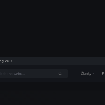
alog VOD
Články
F