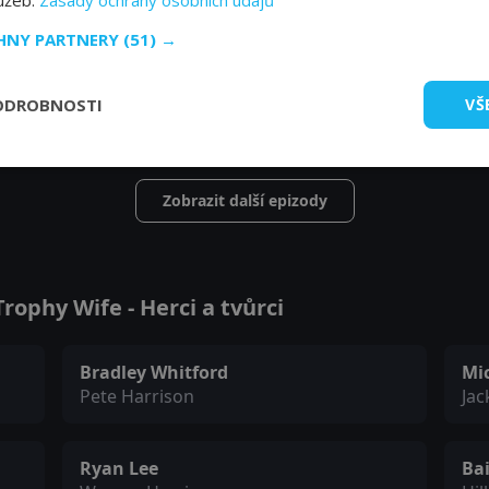
lužeb.
Zásady ochrany osobních údajů
CHNY PARTNERY
(51) →
ODROBNOSTI
VŠ
Zobrazit další epizody
ophy Wife - Herci a tvůrci
Bradley Whitford
Mi
Pete Harrison
Jac
Ryan Lee
Ba